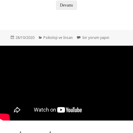
Devamı
Yayın
Kategoriler
Imposter Sendromu Nedir? içi
28/10/2020
Psikoloji ve İnsan
bir yorum yapın
tarihi