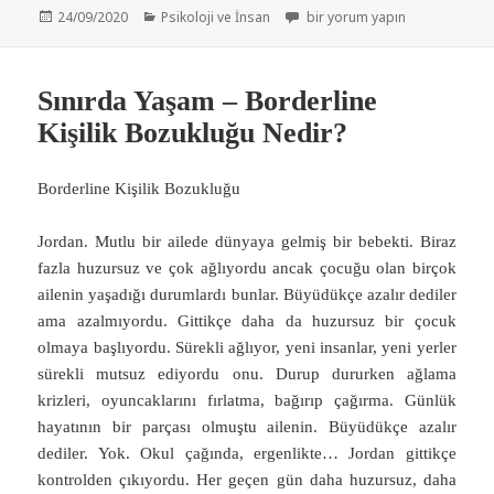
Yayın
Kategoriler
Şizofreni ile Yaşamak için
24/09/2020
Psikoloji ve İnsan
bir yorum yapın
tarihi
Sınırda Yaşam – Borderline
Kişilik Bozukluğu Nedir?
Borderline Kişilik Bozukluğu
Jordan. Mutlu bir ailede dünyaya gelmiş bir bebekti. Biraz
fazla huzursuz ve çok ağlıyordu ancak çocuğu olan birçok
ailenin yaşadığı durumlardı bunlar. Büyüdükçe azalır dediler
ama azalmıyordu. Gittikçe daha da huzursuz bir çocuk
olmaya başlıyordu. Sürekli ağlıyor, yeni insanlar, yeni yerler
sürekli mutsuz ediyordu onu. Durup dururken ağlama
krizleri, oyuncaklarını fırlatma, bağırıp çağırma. Günlük
hayatının bir parçası olmuştu ailenin. Büyüdükçe azalır
dediler. Yok. Okul çağında, ergenlikte… Jordan gittikçe
kontrolden çıkıyordu. Her geçen gün daha huzursuz, daha