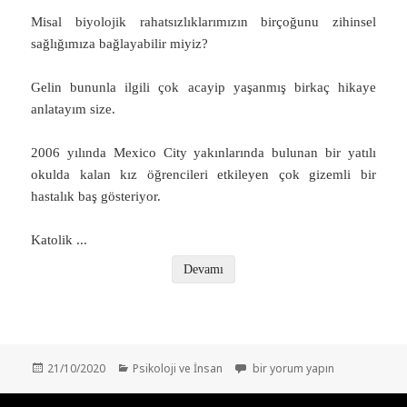
Misal biyolojik rahatsızlıklarımızın birçoğunu zihinsel
sağlığımıza bağlayabilir miyiz?
Gelin bununla ilgili çok acayip yaşanmış birkaç hikaye
anlatayım size.
2006 yılında Mexico City yakınlarında bulunan bir yatılı
okulda kalan kız öğrencileri etkileyen çok gizemli bir
hastalık baş gösteriyor.
Katolik
...
Devamı
Yayın
Kategoriler
PSİKOLOJİK SALGIN – KİTLESEL 
21/10/2020
Psikoloji ve İnsan
bir yorum yapın
tarihi