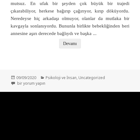
mutsuz. En ufak bir şeyden çok büyük bir trajedi
çıkarabiliyor, herkese bağırıp çağırıyor, kırıp döküyordu.
Neredeyse hiç arkadaşı olmuyor, olanlar da mutlaka bir
kavgayla sonlanıyordu. Bununla birlikte bebekliğinden beri
annesine aşırı derecede bağlıydı ve başka
...
Devamı
Yayın
Kategoriler
09/09/2020
Psikoloji ve İnsan
,
Uncategorized
tarihi
Sınırda Yaşam – Borderline Kişilik Bozukluğu Nedir? için
bir yorum yapın