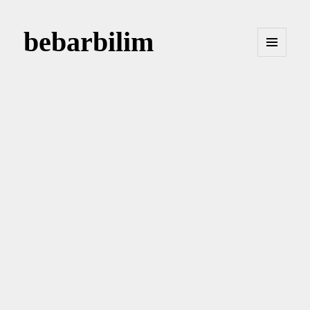
bebarbilim
MENÜ
VE
BILEŞENLER