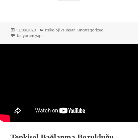
Yayın
Kategoriler
12/08/2020
Psikoloji ve İnsan
,
Uncategorized
tarihi
Sen De Herkes Gibisin: ASCH DENEYİ için
bir yorum yapın
Tepkisel Bağlanma Bozukluğu