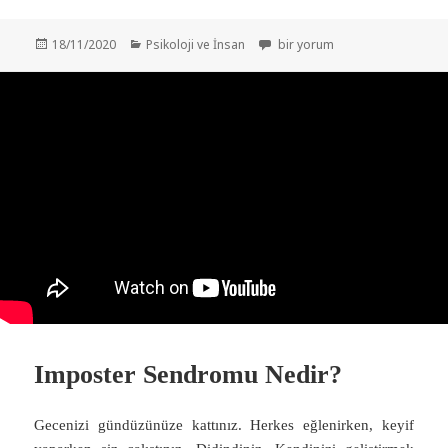
Yayın
Kategoriler
Beynin Sana Yalan Söylüyor! – Ö
18/11/2020
Psikoloji ve İnsan
bir yorum
tarihi
Imposter Sendromu Nedir?
Gecenizi gündüzünüze kattınız. Herkes eğlenirken, keyif