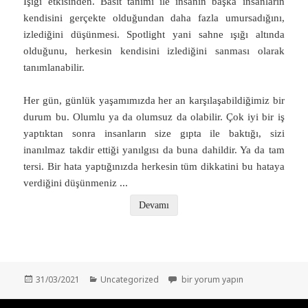
Işığı etkisinden. Basit tanımı ile insanın başka insanların
kendisini gerçekte olduğundan daha fazla umursadığını,
izlediğini düşünmesi. Spotlight yani sahne ışığı altında
olduğunu, herkesin kendisini izlediğini sanması olarak
tanımlanabilir.
Her gün, günlük yaşamımızda her an karşılaşabildiğimiz bir
durum bu. Olumlu ya da olumsuz da olabilir. Çok iyi bir iş
yaptıktan sonra insanların size gıpta ile baktığı, sizi
inanılmaz takdir ettiği yanılgısı da buna dahildir. Ya da tam
tersi. Bir hata yaptığınızda herkesin tüm dikkatini bu hataya
verdiğini düşünmeniz
...
Devamı
Yayın
Kategoriler
“Kimsenin Umurunda Değilsin” – Sp
31/03/2021
Uncategorized
bir yorum yapın
tarihi