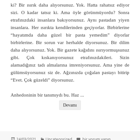
ki? Bir ısırık daha alıyorsunuz. Yok. Hatta rahatsız ediyor
sizi. O kadar tatsız ki. Ama öyle görünmüyordu? Sonra
etrafınızdaki insanlara bakıyorsunuz. Aynı pastadan yiyen
insanlara. Her ısırıkta kendilerinden geçiyorlar. Birbirlerine
“hayatımda daha güzel bir pasta yemedim” diyorlar
birbirlerine. Bir sorun var herhalde diyorsunuz. Bir dilim
daha alıyorsunuz. Yok. Bir gazete kağıdını ısırıyormuşsunuz
gibi. Çok kıskanıyorsunuz etrafınızdakileri. Sizin
alamadığınız tadı almalarına imreniyorsunuz. Ama yine de
gülümsüyorsunuz siz de. Ağzınızda çoğalan pastayı bitirip
“Evet. Çok güzeldi” diyorsunuz.
Anhedoninin bir tanımıydı bu. Haz
...
Devamı
Yayın
Kategoriler
Hiçbir Şeyden Zevk Almamak: AN
24/03/2021
Uncategorized
bir yorum yapın