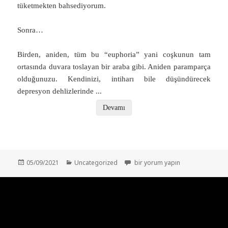
tüketmekten bahsediyorum.
Sonra…
Birden, aniden, tüm bu “euphoria” yani coşkunun tam
ortasında duvara toslayan bir araba gibi. Aniden paramparça
olduğunuzu. Kendinizi, intiharı bile düşündürecek
depresyon dehlizlerinde
...
Devamı
Yayın
Kategoriler
Korkutucu Uçlarda Yaşamak: Bipo
05/09/2021
Uncategorized
bir yorum yapın
tarihi