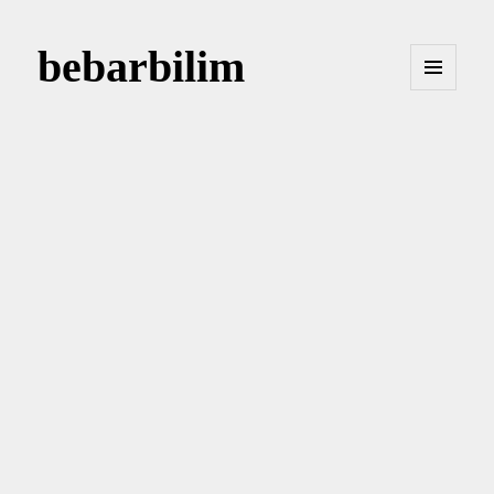
bebarbilim
MENÜ
VE
BILEŞENLER