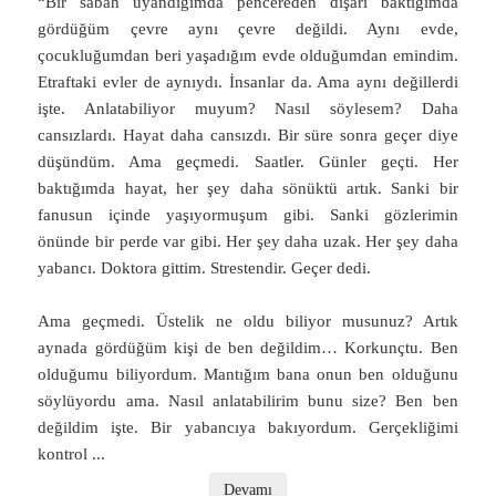
“Bir sabah uyandığımda pencereden dışarı baktığımda
gördüğüm çevre aynı çevre değildi. Aynı evde,
çocukluğumdan beri yaşadığım evde olduğumdan emindim.
Etraftaki evler de aynıydı. İnsanlar da. Ama aynı değillerdi
işte. Anlatabiliyor muyum? Nasıl söylesem? Daha
cansızlardı. Hayat daha cansızdı. Bir süre sonra geçer diye
düşündüm. Ama geçmedi. Saatler. Günler geçti. Her
baktığımda hayat, her şey daha sönüktü artık. Sanki bir
fanusun içinde yaşıyormuşum gibi. Sanki gözlerimin
önünde bir perde var gibi. Her şey daha uzak. Her şey daha
yabancı. Doktora gittim. Strestendir. Geçer dedi.
Ama geçmedi. Üstelik ne oldu biliyor musunuz? Artık
aynada gördüğüm kişi de ben değildim… Korkunçtu. Ben
olduğumu biliyordum. Mantığım bana onun ben olduğunu
söylüyordu ama. Nasıl anlatabilirim bunu size? Ben ben
değildim işte. Bir yabancıya bakıyordum. Gerçekliğimi
kontrol
...
Devamı