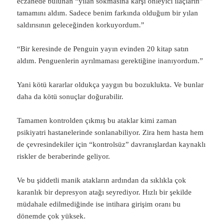
eczanede bulunan “yılan sokmasına karşı önleyici ilaçların”
tamamını aldım. Sadece benim farkında olduğum bir yılan
saldırısının geleceğinden korkuyordum.”
“Bir keresinde de Penguin yayın evinden 20 kitap satın
aldım. Penguenlerin ayrılmaması gerektiğine inanıyordum.”
Yani kötü kararlar oldukça yaygın bu bozuklukta. Ve bunlar
daha da kötü sonuçlar doğurabilir.
Tamamen kontrolden çıkmış bu ataklar kimi zaman
psikiyatri hastanelerinde sonlanabiliyor. Zira hem hasta hem
de çevresindekiler için “kontrolsüz” davranışlardan kaynaklı
riskler de beraberinde geliyor.
Ve bu şiddetli manik atakların ardından da sıklıkla çok
karanlık bir depresyon atağı seyrediyor. Hızlı bir şekilde
müdahale edilmediğinde ise intihara girişim oranı bu
dönemde çok yüksek.