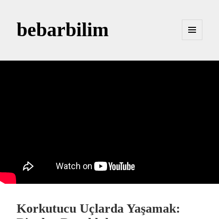
bebarbilim
MENÜ
VE
BILEŞENLER
Korkutucu Uçlarda Yaşamak: