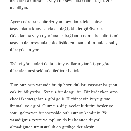
nedenle sakinleşmek veya bir şeye odaklanmak çok zor
olabiliyor.
Ayrıca nörotransmiterler yani beynimizdeki sinirsel
taşıyıcıların kimyasında da değişiklikler görüyoruz.
Odaklanma veya uyarılma ile bağlantılı nöroadrenalin isimli
taşıyıcı depresyonda çok düşükken manik durumda sıradışı
düzeyde artıyor.
Tedavi yöntemleri de bu kimyasalların yine kişiye göre
düzenlenmesi şeklinde ilerliyor haliyle.
Tüm bunların yanında bu tip bozuklukları yaşayanlar şunu
çok iyi biliyorlar. Sonsuz bir döngü bu. Diplerdeyken orası
ebedi ikametgahınız gibi gelir. Hiçbir şeyin iyiye gitme
ihtimali yok gibi. Olumsuz düşünceler birbirini besler ve
sonu gelmeyen bir sarmalda bulursunuz kendiniz. Ve
yaşadığınız çevre ve toplum da bu konuda duyarlı
olmadığında umutsuzluk da gittikçe derinleşir.