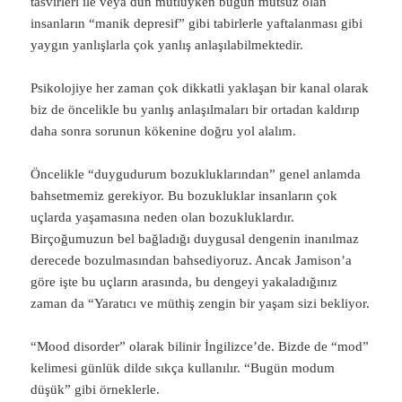
tasvirleri ile veya dün mutluyken bugün mutsuz olan
insanların “manik depresif” gibi tabirlerle yaftalanması gibi
yaygın yanlışlarla çok yanlış anlaşılabilmektedir.
Psikolojiye her zaman çok dikkatli yaklaşan bir kanal olarak
biz de öncelikle bu yanlış anlaşılmaları bir ortadan kaldırıp
daha sonra sorunun kökenine doğru yol alalım.
Öncelikle “duygudurum bozukluklarından” genel anlamda
bahsetmemiz gerekiyor. Bu bozukluklar insanların çok
uçlarda yaşamasına neden olan bozukluklardır.
Birçoğumuzun bel bağladığı duygusal dengenin inanılmaz
derecede bozulmasından bahsediyoruz. Ancak Jamison’a
göre işte bu uçların arasında, bu dengeyi yakaladığınız
zaman da “Yaratıcı ve müthiş zengin bir yaşam sizi bekliyor.
“Mood disorder” olarak bilinir İngilizce’de. Bizde de “mod”
kelimesi günlük dilde sıkça kullanılır. “Bugün modum
düşük” gibi örneklerle.