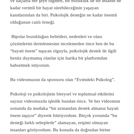
ve ilaçlarla her şeye rağmen, bir bozukluk ile bir insanın ne
kadar verimli bir hayat sürebileceğinin yaşayan
kanıtlarından da biri. Psikolojik desteğin ne kadar önemli
olduğunun canlı örneği.
Bipolar bozukluğun belirtileri, nedenleri ve olası
çözümlerini derinlemesine incelemeden önce ben de bu
“hayati önem” taşıyan olguyla, psikolojik destek ile ilgili
henüz duymamış olanlar için harika bir platformdan
bahsetmek istiyorum.
Bu videomuzun da sponsoru olan “Evimdeki Psikolog”.
Psikoloji ve psikolojinin bireysel ve toplumsal etkilerini
sayısız videomuzda işledik bundan önce. Ve her videomun
sonunda da mutlaka “bir uzmandan destek almanız hayati
önem taşıyor” diyerek bitiriyordum. Birçok yorumda “bu
desteği farklı sebeplerle” alamayan, erişimi olmayan
insanları görüyordum. Bu konuda da doğrudan birine