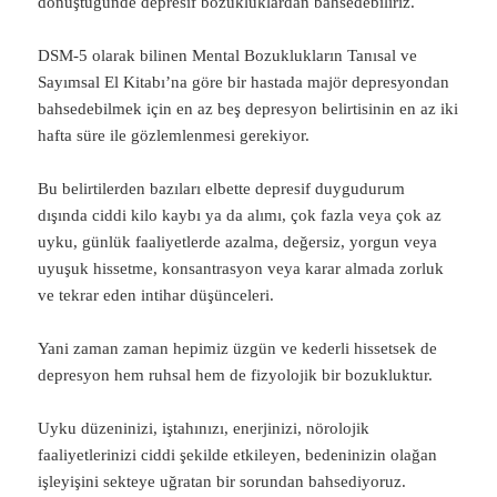
dönüştüğünde depresif bozukluklardan bahsedebiliriz.
DSM-5 olarak bilinen Mental Bozuklukların Tanısal ve
Sayımsal El Kitabı’na göre bir hastada majör depresyondan
bahsedebilmek için en az beş depresyon belirtisinin en az iki
hafta süre ile gözlemlenmesi gerekiyor.
Bu belirtilerden bazıları elbette depresif duygudurum
dışında ciddi kilo kaybı ya da alımı, çok fazla veya çok az
uyku, günlük faaliyetlerde azalma, değersiz, yorgun veya
uyuşuk hissetme, konsantrasyon veya karar almada zorluk
ve tekrar eden intihar düşünceleri.
Yani zaman zaman hepimiz üzgün ve kederli hissetsek de
depresyon hem ruhsal hem de fizyolojik bir bozukluktur.
Uyku düzeninizi, iştahınızı, enerjinizi, nörolojik
faaliyetlerinizi ciddi şekilde etkileyen, bedeninizin olağan
işleyişini sekteye uğratan bir sorundan bahsediyoruz.