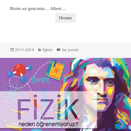
Bizim asi gencimiz… Albert
...
Devamı
Yayın
Kategoriler
Zaman Nedir? için
01/11/2019
Eğitim
bir yorum
tarihi