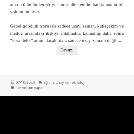
ama o ölümünden 65 yıl sonra bile kendini hatırlatmanın bir
yolunu buluyor.
Genel görelilik teorisi ile sadece uzay, zaman, kütleçekim ve
madde arasındaki ilişkiyi anlatmakla kalmamış daha sonra
“kara delik” adını alacak olan, sadece uzay-zamanı değil
...
Devamı
Yayın
Kategoriler
07/10/2020
Eğitim
,
Uzay ve Teknoloji
tarihi
2020 Nobel Fizik Ödülleri – “Devlerin Omuzlarında Yükselmek” için
bir yorum yapın