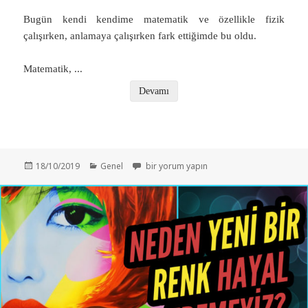
Bugün kendi kendime matematik ve özellikle fizik
çalışırken, anlamaya çalışırken fark ettiğimde bu oldu.
Matematik,
...
Devamı
Yayın
Kategoriler
Newton ile Fiziğe Giriş – Herkes Anlasın Diy
18/10/2019
Genel
bir yorum yapın
tarihi