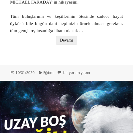
MICHAEL FARADAY’in hikayesini.
Tüm buluşlarının ve keşiflerinin ötesinde sadece hayat
öyküsü bile bugün dahi hepimizin örnek alması gereken,
tüm gençlere, insanlığa ilham olacak
...
Devamı
Yayın
Kategoriler
Elektriğin Babası: Michael Faraday – Dipl
10/01/2020
Eğitim
bir yorum yapın
tarihi