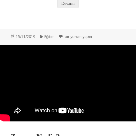
Devamı
Yayın
Kategoriler
Uzay Boşluk Değilmiş – Genel Görelilik Kur
15/11/2019
Eğitim
bir yorum yapın
tarihi