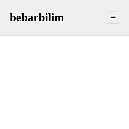
bebarbilim
MENÜ
VE
BILEŞENLER