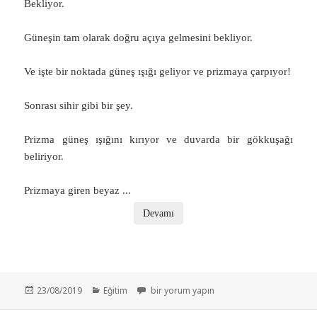
Bekliyor.
Güneşin tam olarak doğru açıya gelmesini bekliyor.
Ve işte bir noktada güneş ışığı geliyor ve prizmaya çarpıyor!
Sonrası sihir gibi bir şey.
Prizma güneş ışığını kırıyor ve duvarda bir gökkuşağı
beliriyor.
Prizmaya giren beyaz
...
Devamı
Yayın
Kategoriler
Yeni Renk Hayal Etmek Neden İmkansızdır? – 
23/08/2019
Eğitim
bir yorum yapın
tarihi