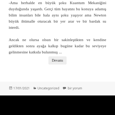
-Ama herhalde en büyük şoku Kuantum Mekaniğini
duyduğunda yaşardı. Gerçi tüm hayatını bu konuya adamış
bilim insanları bile hala aynı şoku yaşıyor ama Newton
büyük ihtimalle oturacak bir yer arar ve bir bardak su
isterdi.
Ancak ne olursa olsun bir sakinleştikten ve kendine
geldikten sonra ayağa kalkıp bugüne kadar bu seviyeye
gelinmesine katkıda bulunmuş
...
Devamı
Yayın
Kategoriler
Fiziğin Hala Cevaplayamadığı 7 Bü
17/01/2021
Uncategorized
bir yorum
tarihi