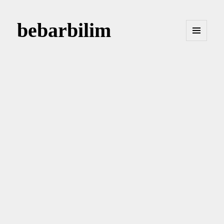
bebarbilim
MENÜ
VE
BILEŞENLER