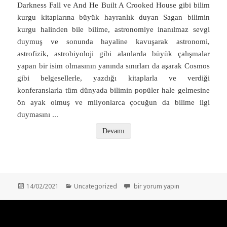
Darkness Fall ve And He Built A Crooked House gibi bilim
kurgu kitaplarına büyük hayranlık duyan Sagan bilimin
kurgu halinden bile bilime, astronomiye inanılmaz sevgi
duymuş ve sonunda hayaline kavuşarak astronomi,
astrofizik, astrobiyoloji gibi alanlarda büyük çalışmalar
yapan bir isim olmasının yanında sınırları da aşarak Cosmos
gibi belgesellerle, yazdığı kitaplarla ve verdiği
konferanslarla tüm dünyada bilimin popüler hale gelmesine
ön ayak olmuş ve milyonlarca çocuğun da bilime ilgi
duymasını
...
Devamı
Yayın
Kategoriler
Solucan Deliğinden Zaman Makin
14/02/2021
Uncategorized
bir yorum yapın
tarihi