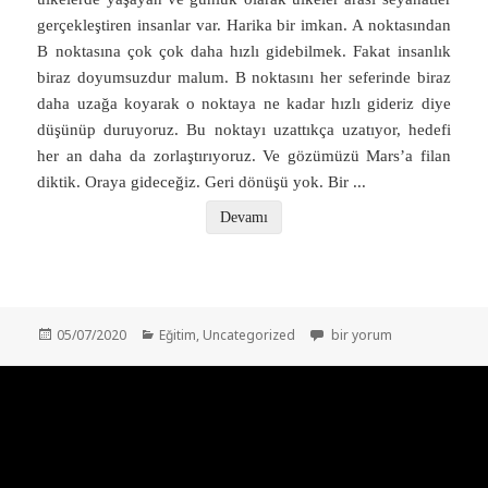
gerçekleştiren insanlar var. Harika bir imkan. A noktasından
B noktasına çok çok daha hızlı gidebilmek. Fakat insanlık
biraz doyumsuzdur malum. B noktasını her seferinde biraz
daha uzağa koyarak o noktaya ne kadar hızlı gideriz diye
düşünüp duruyoruz. Bu noktayı uzattıkça uzatıyor, hedefi
her an daha da zorlaştırıyoruz. Ve gözümüzü Mars’a filan
diktik. Oraya gideceğiz. Geri dönüşü yok. Bir
...
Devamı
Yayın
Kategoriler
Evrenin Kısayolu: Solucan D
05/07/2020
Eğitim
,
Uncategorized
bir yorum
tarihi