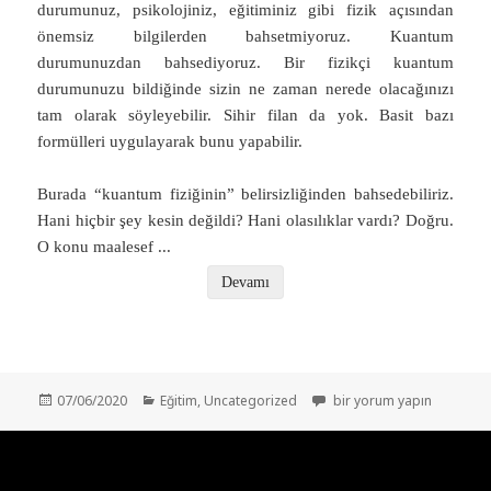
durumunuz, psikolojiniz, eğitiminiz gibi fizik açısından
önemsiz bilgilerden bahsetmiyoruz. Kuantum
durumunuzdan bahsediyoruz. Bir fizikçi kuantum
durumunuzu bildiğinde sizin ne zaman nerede olacağınızı
tam olarak söyleyebilir. Sihir filan da yok. Basit bazı
formülleri uygulayarak bunu yapabilir.
Burada “kuantum fiziğinin” belirsizliğinden bahsedebiliriz.
Hani hiçbir şey kesin değildi? Hani olasılıklar vardı? Doğru.
O konu maalesef
...
Devamı
Yayın
Kategoriler
Kara Delik Bilgi Paradoksu
07/06/2020
Eğitim
,
Uncategorized
bir yorum yapın
tarihi