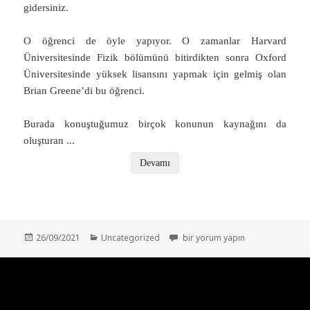
gidersiniz.
O öğrenci de öyle yapıyor. O zamanlar Harvard
Üniversitesinde Fizik bölümünü bitirdikten sonra Oxford
Üniversitesinde yüksek lisansını yapmak için gelmiş olan
Brian Greene’di bu öğrenci.
Burada konuştuğumuz birçok konunun kaynağını da
oluşturan
...
Devamı
Yayın
Kategoriler
ATOMU UNUTUN – HER ŞEYİN YAPI
26/09/2021
Uncategorized
bir yorum yapın
tarihi