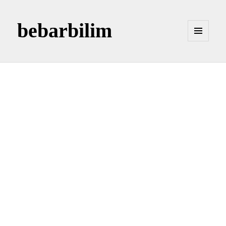
bebarbilim
MENÜ
VE
BILEŞENLER