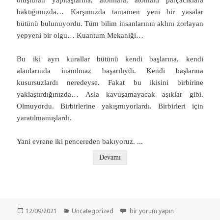
oluşturan yapıtaşlarına, atomlara, atomaltı parçacıklara
baktığımızda… Karşımızda tamamen yeni bir yasalar
bütünü bulunuyordu. Tüm bilim insanlarının aklını zorlayan
yepyeni bir olgu… Kuantum Mekaniği…
Bu iki ayrı kurallar bütünü kendi başlarına, kendi
alanlarında inanılmaz başarılıydı. Kendi başlarına
kusursuzlardı neredeyse. Fakat bu ikisini birbirine
yaklaştırdığınızda… Asla kavuşamayacak aşıklar gibi.
Olmuyordu. Birbirlerine yakışmıyorlardı. Birbirleri için
yaratılmamışlardı.
Yani evrene iki pencereden bakıyoruz.
...
Devamı
Yayın
Kategoriler
Kozmik Senfoni – SİCİM TEORİSİ: 
12/09/2021
Uncategorized
bir yorum yapın
tarihi