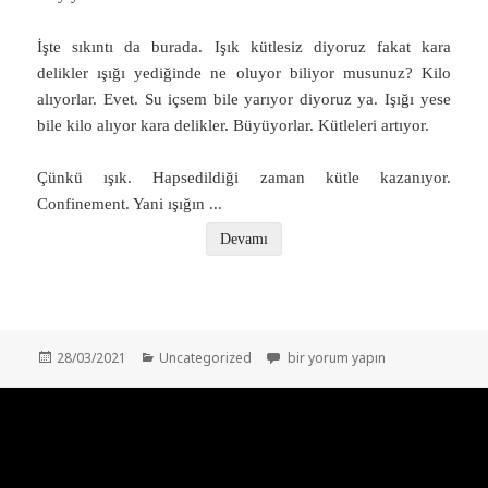
İşte sıkıntı da burada. Işık kütlesiz diyoruz fakat kara
delikler ışığı yediğinde ne oluyor biliyor musunuz? Kilo
alıyorlar. Evet. Su içsem bile yarıyor diyoruz ya. Işığı yese
bile kilo alıyor kara delikler. Büyüyorlar. Kütleleri artıyor.
Çünkü ışık. Hapsedildiği zaman kütle kazanıyor.
Confinement. Yani ışığın
...
Devamı
Yayın
Kategoriler
İnsan Işık Olarak Doğsaydı? – Bi
28/03/2021
Uncategorized
bir yorum yapın
tarihi