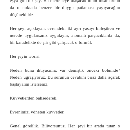
eşya gibi bir şey. Bu mertebeye ulaşacak bilim insanlarının
da o noktada benzer bir duygu patlaması yaşayacağını
düşünebiliriz.
Her şeyi açıklayan, evrendeki iki ayrı yasayı birleştiren ve
nerede uygularsanız uygulayın, atomaltı parçacıklarda da,
bir karadelikte de şiir gibi çalışacak o formül.
Her şeyin teorisi.
Neden buna ihtiyacımız var demiştik önceki bölümde?
Neden uğraşıyoruz. Bu sorunun cevabını biraz daha açarak
başlayalım isterseniz.
Kuvvetlerden bahsederek.
Evrenimizi yöneten kuvvetler.
Genel görelilik. Biliyorsunuz. Her şeyi bir arada tutan o