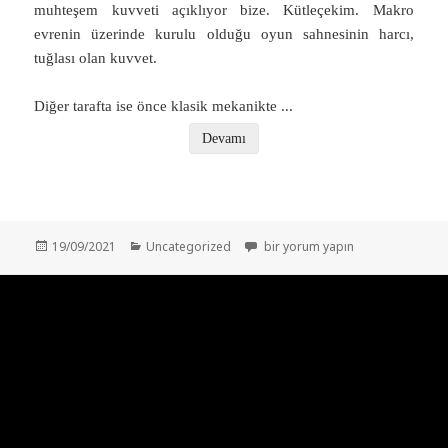
muhteşem kuvveti açıklıyor bize. Kütleçekim. Makro
evrenin üzerinde kurulu olduğu oyun sahnesinin harcı,
tuğlası olan kuvvet.
Diğer tarafta ise önce klasik mekanikte
...
Devamı
Yayın
Kategoriler
TANRININ DENKLEMİ – SİCİM TEOR
19/09/2021
Uncategorized
bir yorum yapın
tarihi