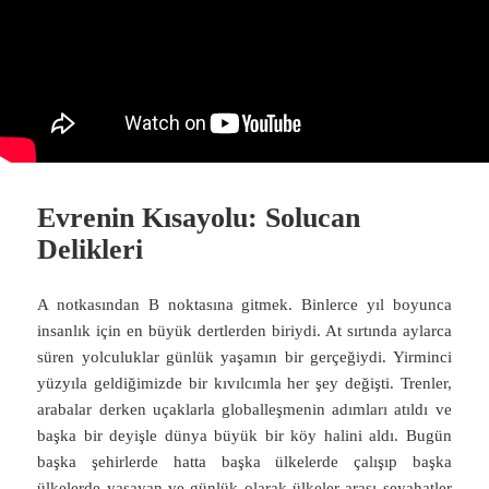
Evrenin Kısayolu: Solucan
Delikleri
A notkasından B noktasına gitmek. Binlerce yıl boyunca
insanlık için en büyük dertlerden biriydi. At sırtında aylarca
süren yolculuklar günlük yaşamın bir gerçeğiydi. Yirminci
yüzyıla geldiğimizde bir kıvılcımla her şey değişti. Trenler,
arabalar derken uçaklarla globalleşmenin adımları atıldı ve
başka bir deyişle dünya büyük bir köy halini aldı. Bugün
başka şehirlerde hatta başka ülkelerde çalışıp başka
ülkelerde yaşayan ve günlük olarak ülkeler arası seyahatler