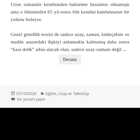
Uzun zamandır kendisinden bahsetme fırsatımız olmamıştı
ama o ölümünden 65 yıl sonra bile kendini hatırlatmanın bir
yolunu buluyor.
Genel görelilik teorisi ile sadece uzay, zaman, kütleçekim ve
madde arasındaki ilişkiyi anlatmakla kalmamış daha sonra
“kara delik” adını alacak olan, sadece uzay-zamanı değil
...
Devamı
Yayın
Kategoriler
07/10/2020
Eğitim
,
Uzay ve Teknoloji
tarihi
2020 Nobel Fizik Ödülleri – “Devlerin Omuzlarında Yükselmek” için
bir yorum yapın