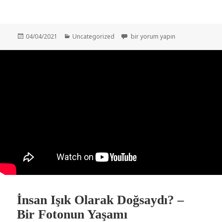
Yayın
Kategoriler
İnanılmaz Teori: Büyük Patlamada 
04/04/2021
Uncategorized
bir yorum yapın
tarihi
İnsan Işık Olarak Doğsaydı? –
Bir Fotonun Yaşamı