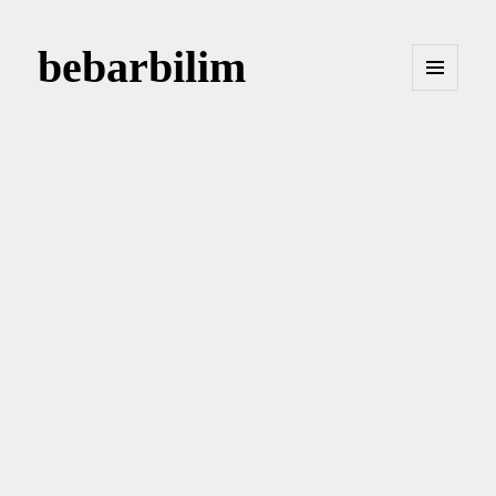
bebarbilim
MENÜ
VE
BILEŞENLER