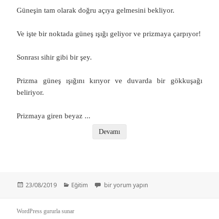
Güneşin tam olarak doğru açıya gelmesini bekliyor.
Ve işte bir noktada güneş ışığı geliyor ve prizmaya çarpıyor!
Sonrası sihir gibi bir şey.
Prizma güneş ışığını kırıyor ve duvarda bir gökkuşağı
beliriyor.
Prizmaya giren beyaz
...
Devamı
Yayın
Kategoriler
Yeni Renk Hayal Etmek Neden İmkansızdır? – 
23/08/2019
Eğitim
bir yorum yapın
tarihi
WordPress gururla sunar