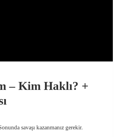
um – Kim Haklı? +
sı
 Sonunda savaşı kazanmanız gerekir.