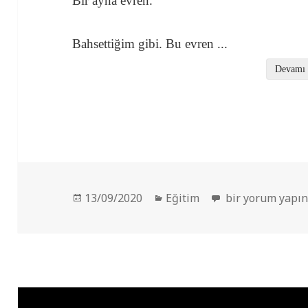
Bir ayna evren.
Bahsettiğim gibi. Bu evren
...
Devamı
Yayın
Kategoriler
Hayalet Nötronla
13/09/2020
Eğitim
bir yorum yapı
tarihi