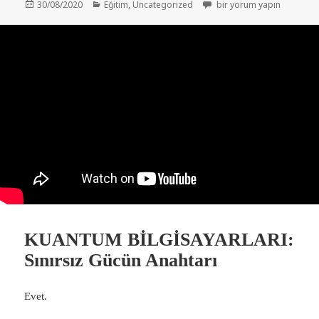
Yayın
Kategoriler
Kuantum Biyoloji: Organik
30/08/2020
Eğitim
,
Uncategorized
bir yorum yapın
tarihi
KUANTUM BİLGİSAYARLARI:
Sınırsız Gücün Anahtarı
Evet.