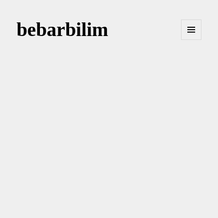
bebarbilim
MENÜ
VE
BILEŞENLER