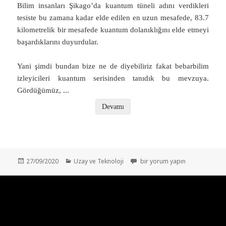
Bilim insanları Şikago’da kuantum tüneli adını verdikleri
tesiste bu zamana kadar elde edilen en uzun mesafede, 83.7
kilometrelik bir mesafede kuantum dolanıklığını elde etmeyi
başardıklarını duyurdular.
Yani şimdi bundan bize ne de diyebiliriz fakat bebarbilim
izleyicileri kuantum serisinden tanıdık bu mevzuya.
Gördüğümüz,
...
Devamı
Yayın
Kategoriler
Kuantum İnterneti – Geleceğin İ
27/09/2020
Uzay ve Teknoloji
bir yorum yapın
tarihi