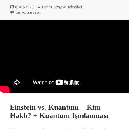
Yayın
Kategoriler
01/03/2020
Eğitim
,
Uzay ve Teknoloji
tarihi
Tarihin En Önemli İcadı: TRANSİSTÖRLER! için
bir yorum yapın
Einstein vs. Kuantum – Kim
Haklı? + Kuantum Işınlanması