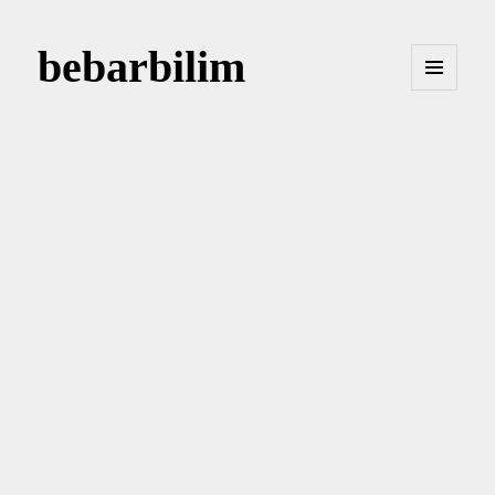
bebarbilim
MENÜ
VE
BILEŞENLER