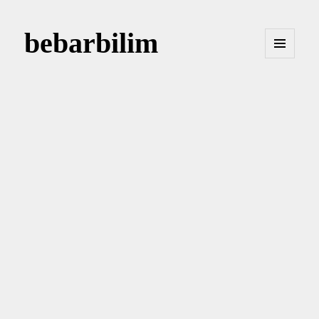
bebarbilim
MENÜ
VE
BILEŞENLER