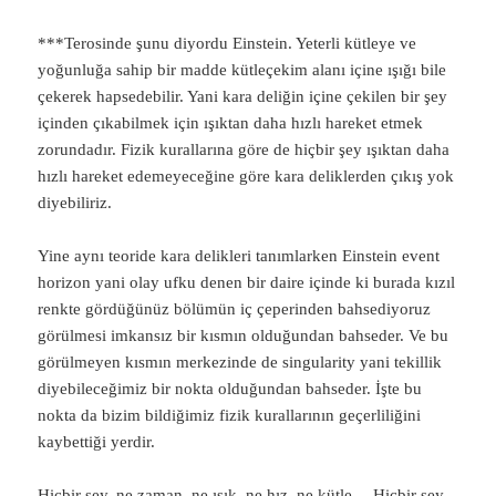
***Terosinde şunu diyordu Einstein. Yeterli kütleye ve
yoğunluğa sahip bir madde kütleçekim alanı içine ışığı bile
çekerek hapsedebilir. Yani kara deliğin içine çekilen bir şey
içinden çıkabilmek için ışıktan daha hızlı hareket etmek
zorundadır. Fizik kurallarına göre de hiçbir şey ışıktan daha
hızlı hareket edemeyeceğine göre kara deliklerden çıkış yok
diyebiliriz.
Yine aynı teoride kara delikleri tanımlarken Einstein event
horizon yani olay ufku denen bir daire içinde ki burada kızıl
renkte gördüğünüz bölümün iç çeperinden bahsediyoruz
görülmesi imkansız bir kısmın olduğundan bahseder. Ve bu
görülmeyen kısmın merkezinde de singularity yani tekillik
diyebileceğimiz bir nokta olduğundan bahseder. İşte bu
nokta da bizim bildiğimiz fizik kurallarının geçerliliğini
kaybettiği yerdir.
Hiçbir şey, ne zaman, ne ışık, ne hız, ne kütle… Hiçbir şey