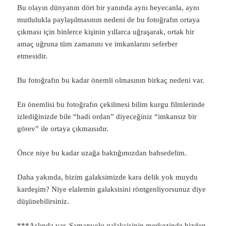
Bu olayın dünyanın dört bir yanında aynı heyecanla, aynı
mutlulukla paylaşılmasının nedeni de bu fotoğrafın ortaya
çıkması için binlerce kişinin yıllarca uğraşarak, ortak bir
amaç uğruna tüm zamanını ve imkanlarını seferber
etmesidir.
Bu fotoğrafın bu kadar önemli olmasının birkaç nedeni var.
En önemlisi bu fotoğrafın çekilmesi bilim kurgu filmlerinde
izlediğinizde bile “hadi ordan” diyeceğiniz “imkansız bir
görev” ile ortaya çıkmaısıdır.
Önce niye bu kadar uzağa baktığımızdan bahsedelim.
Daha yakında, bizim galaksimizde kara delik yok muydu
kardeşim? Niye elalemin galaksisini röntgenliyorsunuz diye
düşünebilirsiniz.
***Aslında var. Samanyolu galaksisinin merkezinde bizden