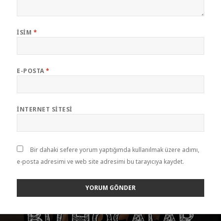
İSIM
*
E-POSTA
*
İNTERNET SITESI
Bir dahaki sefere yorum yaptığımda kullanılmak üzere adımı,
e-posta adresimi ve web site adresimi bu tarayıcıya kaydet.
Yazı