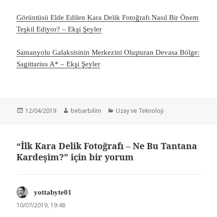
Görüntüsü Elde Edilen Kara Delik Fotoğrafı Nasıl Bir Önem
Teşkil Ediyor? – Ekşi Şeyler
Samanyolu Galaksisinin Merkezini Oluşturan Devasa Bölge:
Sagittarius A* – Ekşi Şeyler
Yayın
Yazar
Kategoriler
12/04/2019
bebarbilim
Uzay ve Teknoloji
tarihi
“İlk Kara Delik Fotoğrafı – Ne Bu Tantana
Kardeşim?” için bir yorum
yottabyte01
dedi
ki:
10/07/2019, 19:48