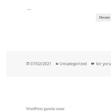
...
Devamı
Yayın
Kategoriler
Kuantum 
07/02/2021
Uncategorized
bir yor
tarihi
WordPress gururla sunar