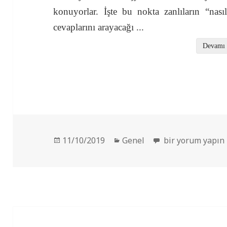
konuyorlar. İşte bu nokta zanlıların “nası
cevaplarını arayacağı
...
Devamı
Yayın
Kategoriler
Güç Yozlaştırır m
11/10/2019
Genel
bir yorum yapın
tarihi