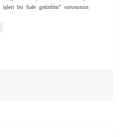
l işleri bu hale getirdim” sorusunun
ı? – Stanford Hapishane Deneyi için