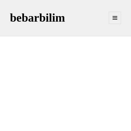
bebarbilim
MENÜ
VE
BILEŞENLER