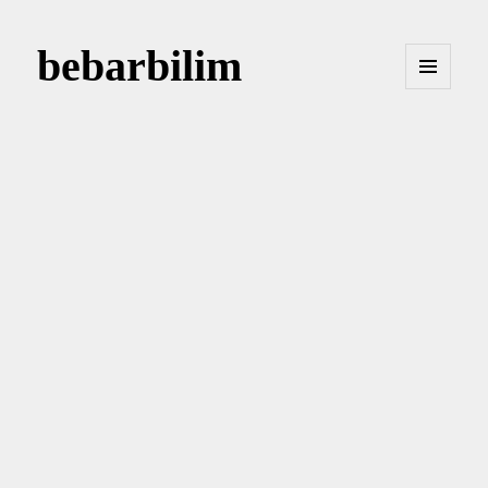
bebarbilim
MENÜ
VE
BILEŞENLER