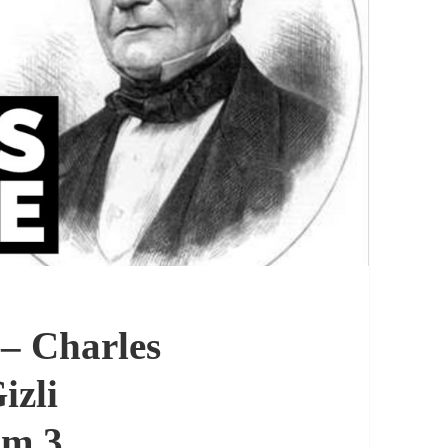
 – Charles
izli
üm 3