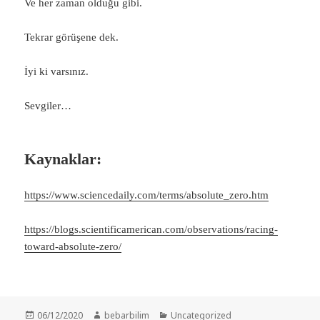
Ve her zaman olduğu gibi.
Tekrar görüşene dek.
İyi ki varsınız.
Sevgiler…
Kaynaklar:
https://www.sciencedaily.com/terms/absolute_zero.htm
https://blogs.scientificamerican.com/observations/racing-
toward-absolute-zero/
Yayın
Yazar
Kategoriler
06/12/2020
bebarbilim
Uncategorized