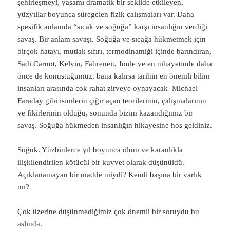
şehirleşmeyi, yaşamı dramatik bir şekilde etkileyen,
yüzyıllar boyunca süregelen fizik çalışmaları var. Daha
spesifik anlamda “sıcak ve soğuğa” karşı insanlığın verdiği
savaş. Bir anlam savaşı. Soğuğa ve sıcağa hükmetmek için
birçok hatayı, mutlak sıfırı, termodinamiği içinde barındıran,
Sadi Carnot, Kelvin, Fahreneit, Joule ve en nihayetinde daha
önce de konuştuğumuz, bana kalırsa tarihin en önemli bilim
insanları arasında çok rahat zirveye oynayacak Michael
Faraday gibi isimlerin çığır açan teorilerinin, çalışmalarının
ve fikirlerinin olduğu, sonunda bizim kazandığımız bir
savaş. Soğuğa hükmeden insanlığın hikayesine hoş geldiniz.
Soğuk. Yüzbinlerce yıl boyunca ölüm ve karanlıkla
ilişkilendirilen kötücül bir kuvvet olarak düşünüldü.
Açıklanamayan bir madde miydi? Kendi başına bir varlık
mı?
Çok üzerine düşünmediğimiz çok önemli bir soruydu bu
aslında.