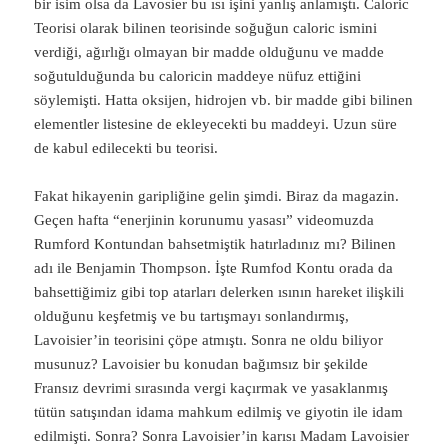
bir isim olsa da Lavosier bu ısı işini yanlış anlamıştı. Caloric
Teorisi olarak bilinen teorisinde soğuğun caloric ismini
verdiği, ağırlığı olmayan bir madde olduğunu ve madde
soğutulduğunda bu caloricin maddeye nüfuz ettiğini
söylemişti. Hatta oksijen, hidrojen vb. bir madde gibi bilinen
elementler listesine de ekleyecekti bu maddeyi. Uzun süre
de kabul edilecekti bu teorisi.
Fakat hikayenin garipliğine gelin şimdi. Biraz da magazin.
Geçen hafta “enerjinin korunumu yasası” videomuzda
Rumford Kontundan bahsetmiştik hatırladınız mı? Bilinen
adı ile Benjamin Thompson. İşte Rumfod Kontu orada da
bahsettiğimiz gibi top atarları delerken ısının hareket ilişkili
olduğunu keşfetmiş ve bu tartışmayı sonlandırmış,
Lavoisier’in teorisini çöpe atmıştı. Sonra ne oldu biliyor
musunuz? Lavoisier bu konudan bağımsız bir şekilde
Fransız devrimi sırasında vergi kaçırmak ve yasaklanmış
tütün satışından idama mahkum edilmiş ve giyotin ile idam
edilmişti. Sonra? Sonra Lavoisier’in karısı Madam Lavoisier