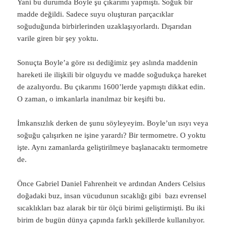
Yani bu durumda Boyle şu çıkarımı yapmıştı. Soğuk bir
madde değildi. Sadece suyu oluşturan parçacıklar
soğuduğunda birbirlerinden uzaklaşıyorlardı. Dışarıdan
varile giren bir şey yoktu.
Sonuçta Boyle’a göre ısı dediğimiz şey aslında maddenin
hareketi ile ilişkili bir olguydu ve madde soğudukça hareket
de azalıyordu. Bu çıkarımı 1600’lerde yapmıştı dikkat edin.
O zaman, o imkanlarla inanılmaz bir keşifti bu.
İmkansızlık derken de şunu söyleyeyim. Boyle’un ısıyı veya
soğuğu çalışırken ne işine yarardı? Bir termometre. O yoktu
işte. Aynı zamanlarda geliştirilmeye başlanacaktı termometre
de.
Önce Gabriel Daniel Fahrenheit ve ardından Anders Celsius
doğadaki buz, insan vücudunun sıcaklığı gibi bazı evrensel
sıcaklıkları baz alarak bir tür ölçü birimi geliştirmişti. Bu iki
birim de bugün dünya çapında farklı şekillerde kullanılıyor.