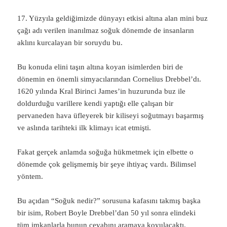
17. Yüzyıla geldiğimizde dünyayı etkisi altına alan mini buz
çağı adı verilen inanılmaz soğuk dönemde de insanların
aklını kurcalayan bir soruydu bu.
Bu konuda elini taşın altına koyan isimlerden biri de
dönemin en önemli simyacılarından Cornelius Drebbel’dı.
1620 yılında Kral Birinci James’in huzurunda buz ile
doldurduğu varillere kendi yaptığı elle çalışan bir
pervaneden hava üfleyerek bir kiliseyi soğutmayı başarmış
ve aslında tarihteki ilk klimayı icat etmişti.
Fakat gerçek anlamda soğuğa hükmetmek için elbette o
dönemde çok gelişmemiş bir şeye ihtiyaç vardı. Bilimsel
yöntem.
Bu açıdan “Soğuk nedir?” sorusuna kafasını takmış başka
bir isim, Robert Boyle Drebbel’dan 50 yıl sonra elindeki
tüm imkanlarla bunun cevabını aramaya koyulacaktı.