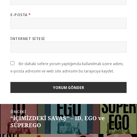
E-POSTA
*
İNTERNET SITESI
Bir dahaki sefere yorum yaptığımda kullanılmak üzere adımı,
e-posta adresimi ve web site adresimi bu tarayıcıya kaydet.
Yazı
ÖNCEKI
dolaşımı
“İÇİMİZDEKİ SAVAŞ” – ID, EGO ve
Önceki
SÜPEREGO
yazı: