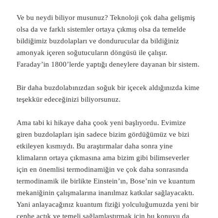
Ve bu neydi biliyor musunuz? Teknoloji çok daha gelişmiş
olsa da ve farklı sistemler ortaya çıkmış olsa da temelde
bildiğimiz buzdolapları ve dondurucular da bildiğiniz
amonyak içeren soğutucuların döngüsü ile çalışır.
Faraday’in 1800’lerde yaptığı deneylere dayanan bir sistem.
Bir daha buzdolabınızdan soğuk bir içecek aldığınızda kime
teşekkür edeceğinizi biliyorsunuz.
Ama tabi ki hikaye daha çook yeni başlıyordu. Evimize
giren buzdolapları işin sadece bizim gördüğümüz ve bizi
etkileyen kısmıydı. Bu araştırmalar daha sonra yine
klimaların ortaya çıkmasına ama bizim gibi bilimseverler
için en önemlisi termodinamiğin ve çok daha sonrasında
termodinamik ile birlikte Einstein’ın, Bose’nin ve kuantum
mekaniğinin çalışmalarına inanılmaz katkılar sağlayacaktı.
Yani anlayacağınız kuantum fiziği yolculuğumuzda yeni bir
cephe açtık ve temeli sağlamlaştırmak için bu konuyu da