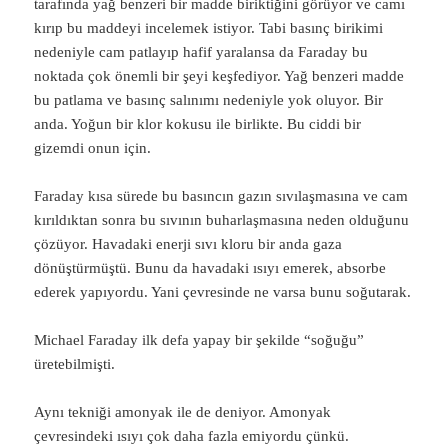
tarafında yağ benzeri bir madde biriktiğini görüyor ve camı
kırıp bu maddeyi incelemek istiyor. Tabi basınç birikimi
nedeniyle cam patlayıp hafif yaralansa da Faraday bu
noktada çok önemli bir şeyi keşfediyor. Yağ benzeri madde
bu patlama ve basınç salınımı nedeniyle yok oluyor. Bir
anda. Yoğun bir klor kokusu ile birlikte. Bu ciddi bir
gizemdi onun için.
Faraday kısa sürede bu basıncın gazın sıvılaşmasına ve cam
kırıldıktan sonra bu sıvının buharlaşmasına neden olduğunu
çözüyor. Havadaki enerji sıvı kloru bir anda gaza
dönüştürmüştü. Bunu da havadaki ısıyı emerek, absorbe
ederek yapıyordu. Yani çevresinde ne varsa bunu soğutarak.
Michael Faraday ilk defa yapay bir şekilde “soğuğu”
üretebilmişti.
Aynı tekniği amonyak ile de deniyor. Amonyak
çevresindeki ısıyı çok daha fazla emiyordu çünkü.