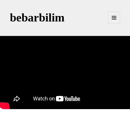
bebarbilim
MENÜ
VE
BILEŞENLER