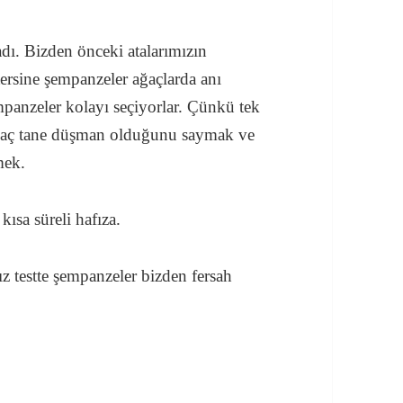
ı. Bizden önceki atalarımızın
ersine şempanzeler ağaçlarda anı
empanzeler kolayı seçiyorlar. Çünkü tek
p kaç tane düşman olduğunu saymak ve
mek.
kısa süreli hafıza.
z testte şempanzeler bizden fersah