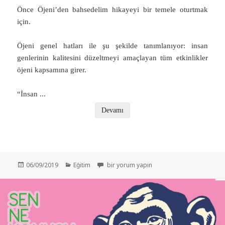
Önce Öjeni’den bahsedelim hikayeyi bir temele oturtmak
için.
Öjeni genel hatları ile şu şekilde tanımlanıyor: insan
genlerinin kalitesini düzeltmeyi amaçlayan tüm etkinlikler
öjeni kapsamına girer.
“İnsan
...
Devamı
Yayın
Kategoriler
Bilim Tarihinden Silinmesi Gereken Olay: Ö
06/09/2019
Eğitim
bir yorum yapın
tarihi