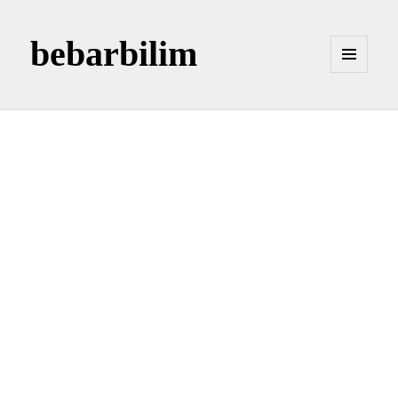
bebarbilim
MENÜ
VE
BILEŞENLER