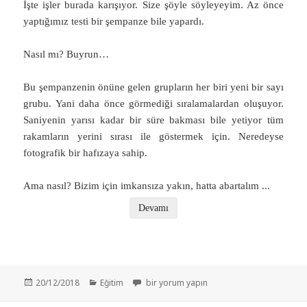
İşte işler burada karışıyor. Size şöyle söyleyeyim. Az önce
yaptığımız testi bir şempanze bile yapardı.
Nasıl mı? Buyrun…
Bu şempanzenin önüne gelen grupların her biri yeni bir sayı
grubu. Yani daha önce görmediği sıralamalardan oluşuyor.
Saniyenin yarısı kadar bir süre bakması bile yetiyor tüm
rakamların yerini sırası ile göstermek için. Neredeyse
fotografik bir hafızaya sahip.
Ama nasıl? Bizim için imkansıza yakın, hatta abartalım
...
Devamı
Yayın
Kategoriler
Dil ve Evrim: Neden Konuşuyoruz? için
20/12/2018
Eğitim
bir yorum yapın
tarihi