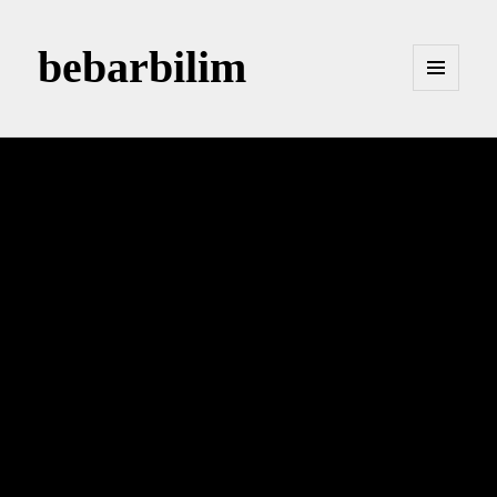
bebarbilim
MENÜ
VE
BILEŞENLER