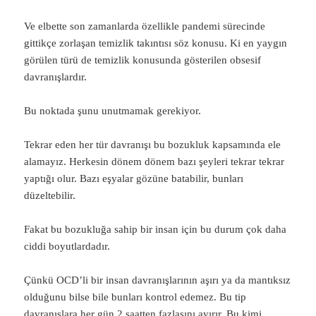
Ve elbette son zamanlarda özellikle pandemi sürecinde
gittikçe zorlaşan temizlik takıntısı söz konusu. Ki en yaygın
görülen türü de temizlik konusunda gösterilen obsesif
davranışlardır.
Bu noktada şunu unutmamak gerekiyor.
Tekrar eden her tür davranışı bu bozukluk kapsamında ele
alamayız. Herkesin dönem dönem bazı şeyleri tekrar tekrar
yaptığı olur. Bazı eşyalar gözüne batabilir, bunları
düzeltebilir.
Fakat bu bozukluğa sahip bir insan için bu durum çok daha
ciddi boyutlardadır.
Çünkü OCD’li bir insan davranışlarının aşırı ya da mantıksız
olduğunu bilse bile bunları kontrol edemez. Bu tip
davranışlara her gün 2 saatten fazlasını ayırır. Bu kimi