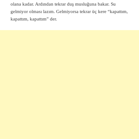
olana kadar. Ardından tekrar duş musluğuna bakar. Su
gelmiyor olması lazım. Gelmiyorsa tekrar üç kere “kapattım,
kapattım, kapattım” der.