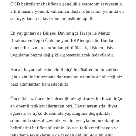
OCD belirtilerini hafifleten genellikle serotonin seviyesinin
artırılmasına yönelik kullanılan ilaçlar olmasının yanında en
sık uygulanan tedavi yöntemi psikoterapidir.
En yaygınları da Bilişsel Davranışçı Terapi ile Maruz
Bırakma ve Tepki Önleme yani ERP terapisidir. Bunlar
elbette bir uzman tarafından yürütülecek, kişiden kişiye
uygulama biçimi değişiklik gösterebilecek tedavilerdir.
Ancak hayat kalitesini ciddi ölçüde düşüren bu bozukluk
için sizin de bir uzmana danışmanın yanında atabileceğiniz
bazı adımlardan bahsedebiliriz.
Öncelikle az önce de bahsettiğimiz gibi stres bu bozukluğun
en önemli tetikleyicilerinden biri. Hayat tarzınızda diyet,
egzersiz ve uyku düzeninde yapacağınız değişiklikler
sonucunda stres düzeyinizi ve dolayısıyla bu bozukluğun
belirtilerini hafifletebilirsiniz. Ayrıca farklı meditasyon ve
rahatlama tekniklerinin de faydalı olduğu görülmüştür.