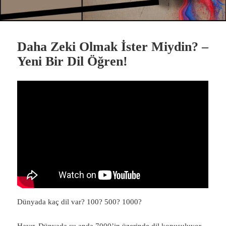
Daha Zeki Olmak İster Miydin? –
Yeni Bir Dil Öğren!
Dünyada kaç dil var? 100? 500? 1000?
Hayır. Dünyada şu anda 7000’in üzerinde dil konuşuluyor.