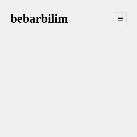
bebarbilim
MENÜ
VE
BILEŞENLER