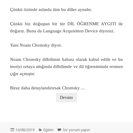
Çünkü özünde aslında tüm bu diller aynıdır.
Çünkü biz doğuştan bir tür DİL ÖĞRENME AYGITI ile
doğarız. Buna da Language Acquisition Device diyoruz.
Yani Noam Chomsky diyor.
Noam Chomsky dilbilimin babası olarak kabul edilir ve bu
teoriyi ortaya attığında dilbilimde ve dil öğreniminde resmen
çığır açmıştır.
Biraz daha detaylandırırsak Chomsky
...
Devamı
Yayın
Kategoriler
Daha Zeki Olmak İster Miydin? – Yeni Bir Di
16/08/2019
Eğitim
bir yorum yapın