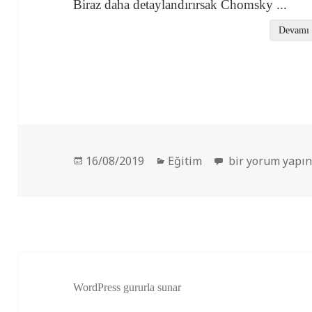
Biraz daha detaylandırırsak Chomsky
...
Devamı
Yayın
Kategoriler
Daha Zeki Olmak 
16/08/2019
Eğitim
bir yorum yapı
tarihi
WordPress gururla sunar