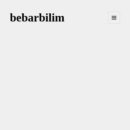
bebarbilim
MENÜ
VE
BILEŞENLER