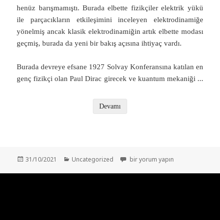
henüz barışmamıştı. Burada elbette fizikçiler elektrik yükü
ile parçacıkların etkileşimini inceleyen elektrodinamiğe
yönelmiş ancak klasik elektrodinamiğin artık elbette modası
geçmiş, burada da yeni bir bakış açısına ihtiyaç vardı.
Burada devreye efsane 1927 Solvay Konferansına katılan en
genç fizikçi olan Paul Dirac girecek ve kuantum mekaniği
...
Devamı
Yayın
Kategoriler
Bin Formüle Bedel: Feynman Diy
31/10/2021
Uncategorized
bir yorum yapın
tarihi