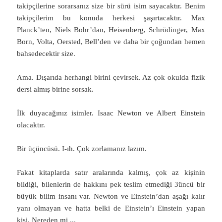
takipçilerine sorarsanız size bir sürü isim sayacaktır. Benim
takipçilerim bu konuda herkesi şaşırtacaktır. Max
Planck’ten, Niels Bohr’dan, Heisenberg, Schrödinger, Max
Born, Volta, Oersted, Bell’den ve daha bir çoğundan hemen
bahsedecektir size.
Ama. Dışarıda herhangi birini çevirsek. Az çok okulda fizik
dersi almış birine sorsak.
İlk duyacağınız isimler. Isaac Newton ve Albert Einstein
olacaktır.
Bir üçüncüsü. I-ıh. Çok zorlamanız lazım.
Fakat kitaplarda satır aralarında kalmış, çok az kişinin
bildiği, bilenlerin de hakkını pek teslim etmediği 3üncü bir
büyük bilim insanı var. Newton ve Einstein’dan aşağı kalır
yanı olmayan ve hatta belki de Einstein’ı Einstein yapan
kişi. Nereden mi
...