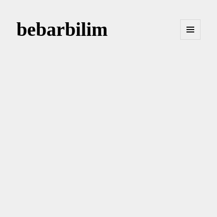
bebarbilim
MENÜ
VE
BILEŞENLER