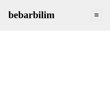
bebarbilim
MENÜ
VE
BILEŞENLER