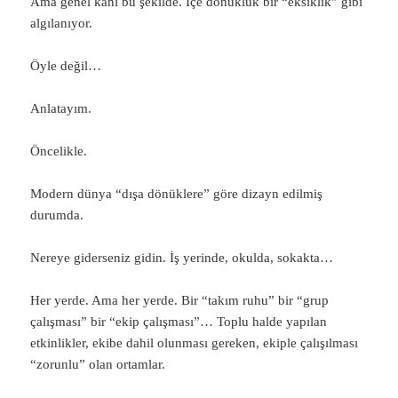
Ama genel kanı bu şekilde. İçe dönüklük bir “eksiklik” gibi
algılanıyor.
Öyle değil…
Anlatayım.
Öncelikle.
Modern dünya “dışa dönüklere” göre dizayn edilmiş
durumda.
Nereye giderseniz gidin. İş yerinde, okulda, sokakta…
Her yerde. Ama her yerde. Bir “takım ruhu” bir “grup
çalışması” bir “ekip çalışması”… Toplu halde yapılan
etkinlikler, ekibe dahil olunması gereken, ekiple çalışılması
“zorunlu” olan ortamlar.