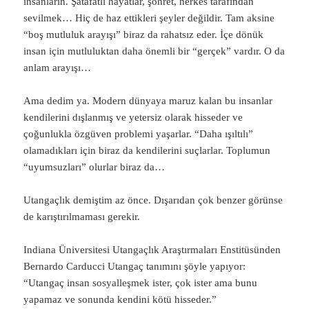
insanların. Şatafatlı hayatlar, şöhret, herkes tarafından
sevilmek… Hiç de haz ettikleri şeyler değildir. Tam aksine
“boş mutluluk arayışı” biraz da rahatsız eder. İçe dönük
insan için mutluluktan daha önemli bir “gerçek” vardır. O da
anlam arayışı…
Ama dedim ya. Modern dünyaya maruz kalan bu insanlar
kendilerini dışlanmış ve yetersiz olarak hisseder ve
çoğunlukla özgüven problemi yaşarlar. “Daha ışıltılı”
olamadıkları için biraz da kendilerini suçlarlar. Toplumun
“uyumsuzları” olurlar biraz da…
Utangaçlık demiştim az önce. Dışarıdan çok benzer görünse
de karıştırılmaması gerekir.
Indiana Üniversitesi Utangaçlık Araştırmaları Enstitüsünden
Bernardo Carducci Utangaç tanımını şöyle yapıyor:
“Utangaç insan sosyalleşmek ister, çok ister ama bunu
yapamaz ve sonunda kendini kötü hisseder.”