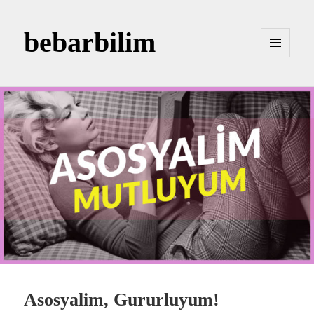
bebarbilim
MENÜ
VE
BILEŞENLER
Asosyalim, Gururluyum!