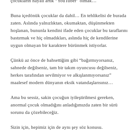
çocukların hayali artık “YouTuber” olmak…
Buna içedönük çocuklar da dahil… En tehlikelisi de burada
zaten. Aslında yalnızlıktan, okumaktan, düşünmekten
hoşlanan, bununla kendini ifade eden çocuklar bu taraflarını
bastırmak ve hiç olmadıkları, aslında hiç de kendilerine
uygun olmayan bir karaktere bürünmek istiyorlar.
Çünkü az önce de bahsettiğim gibi “bağırmıyorsanız,
sahnede değilseniz, tam bir takım oyuncusu değilseniz,
herkes tarafından sevilmiyor ve alkışlanmıyorsanız”
maalesef modern dünyanın eksik vatandaşlarısınız…
Ama bu sessiz, sakin çocuğun iyileştirilmesi gereken,
anormal çocuk olmadığını anladığımızda zaten bir sürü
sorunu da çözebileceğiz.
Sizin için, hepimiz için de aynı şey söz konusu.