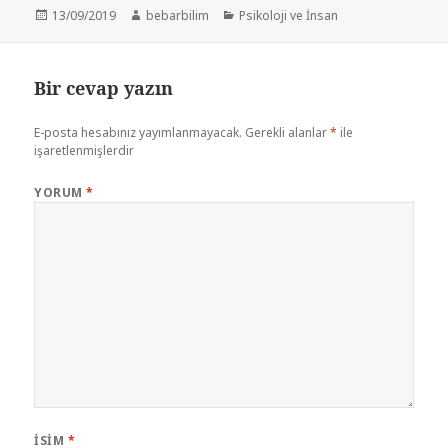
Yayın
Yazar
Kategoriler
13/09/2019
bebarbilim
Psikoloji ve İnsan
tarihi
Bir cevap yazın
E-posta hesabınız yayımlanmayacak.
Gerekli alanlar
*
ile
işaretlenmişlerdir
YORUM
*
İSIM
*