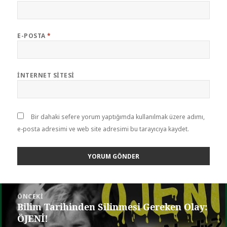
E-POSTA
*
İNTERNET SITESI
Bir dahaki sefere yorum yaptığımda kullanılmak üzere adımı,
e-posta adresimi ve web site adresimi bu tarayıcıya kaydet.
Yazı
ÖNCEKI
dolaşımı
Bilim Tarihinden Silinmesi Gereken Olay:
Önceki
ÖJENİ!
yazı: