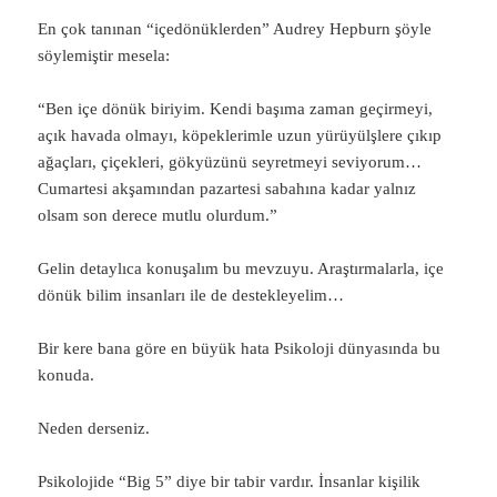
En çok tanınan “içedönüklerden” Audrey Hepburn şöyle
söylemiştir mesela:
“Ben içe dönük biriyim. Kendi başıma zaman geçirmeyi,
açık havada olmayı, köpeklerimle uzun yürüyülşlere çıkıp
ağaçları, çiçekleri, gökyüzünü seyretmeyi seviyorum…
Cumartesi akşamından pazartesi sabahına kadar yalnız
olsam son derece mutlu olurdum.”
Gelin detaylıca konuşalım bu mevzuyu. Araştırmalarla, içe
dönük bilim insanları ile de destekleyelim…
Bir kere bana göre en büyük hata Psikoloji dünyasında bu
konuda.
Neden derseniz.
Psikolojide “Big 5” diye bir tabir vardır. İnsanlar kişilik