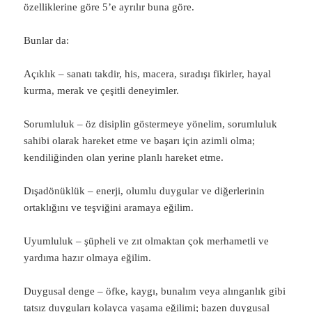
özelliklerine göre 5’e ayrılır buna göre.
Bunlar da:
Açıklık – sanatı takdir, his, macera, sıradışı fikirler, hayal
kurma, merak ve çeşitli deneyimler.
Sorumluluk – öz disiplin göstermeye yönelim, sorumluluk
sahibi olarak hareket etme ve başarı için azimli olma;
kendiliğinden olan yerine planlı hareket etme.
Dışadönüklük – enerji, olumlu duygular ve diğerlerinin
ortaklığını ve teşviğini aramaya eğilim.
Uyumluluk – şüpheli ve zıt olmaktan çok merhametli ve
yardıma hazır olmaya eğilim.
Duygusal denge – öfke, kaygı, bunalım veya alınganlık gibi
tatsız duyguları kolayca yaşama eğilimi; bazen duygusal