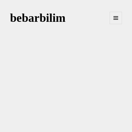
bebarbilim
MENÜ
VE
BILEŞENLER