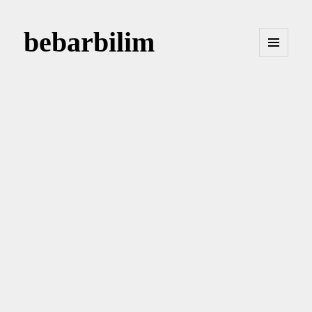
bebarbilim
MENÜ
VE
BILEŞENLER