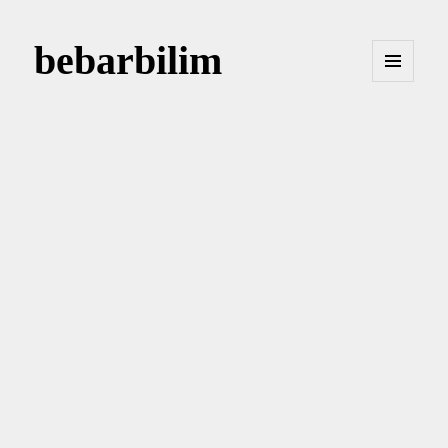
bebarbilim
MENÜ
VE
BILEŞENLER