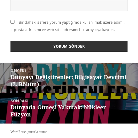
Bir dahaki sefere yorum yaptığımda kullanılmak üzere adımı,
e-posta adresimi ve web site adresimi bu tarayıcıya kaydet.
Yazı
ÖNCEKI
dolaşımı
Dünyayı Değiştirenler: Bilgisayar Devrimi
Önceki
(2. Bölüm)
yazı:
SONRAKI
Dünyada Güneşi Yakmak: Nükleer
Sonraki
Füzyon
yazı:
WordPress gururla sunar