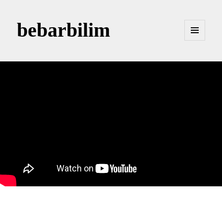
bebarbilim
MENÜ
VE
BILEŞENLER