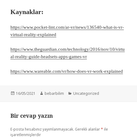
Kaynaklar:
https://www.pocket-lint.com/ar-vr/news/136540-what-is-vr-
virtual-reality-explained
https://www.theguardian.com/technology/2016/nov/10/virtu
al-reality-guide-headsets-apps-games-vr
https://www.wareable.com/vr/how-does-vr-work-explained
Yayın
Yazar
Kategoriler
16/05/2021
bebarbilim
Uncategorized
tarihi
Bir cevap yazın
E-posta hesabınız yayımlanmayacak.
Gerekli alanlar
*
ile
işaretlenmişlerdir