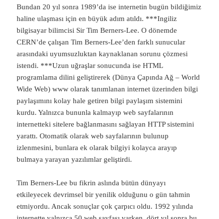
Bundan 20 yıl sonra 1989’da ise internetin bugün bildiğimiz
haline ulaşması için en büyük adım atıldı. ***Ingiliz
bilgisayar bilimcisi Sir Tim Berners-Lee. O dönemde
CERN’de çalışan Tim Berners-Lee’den farklı sunucular
arasındaki uyumsuzluktan kaynaklanan sorunu çözmesi
istendi. ***Uzun uğraşlar sonucunda ise HTML
programlama dilini geliştirerek (Dünya Çapında Ağ – World
Wide Web) www olarak tanımlanan internet üzerinden bilgi
paylaşımını kolay hale getiren bilgi paylaşım sistemini
kurdu. Yalnızca bununla kalmayıp web sayfalarının
internetteki sitelere bağlanmasını sağlayan HTTP sistemini
yarattı. Otomatik olarak web sayfalarının bulunup
izlenmesini, bunlara ek olarak bilgiyi kolayca arayıp
bulmaya yarayan yazılımlar geliştirdi.
Tim Berners-Lee bu fikrin aslında bütün dünyayı
etkileyecek devrimsel bir yenilik olduğunu o gün tahmin
etmiyordu. Ancak sonuçlar çok çarpıcı oldu. 1992 yılında
internette yalnızca 50 web sayfası varken, dört yıl sonra bu