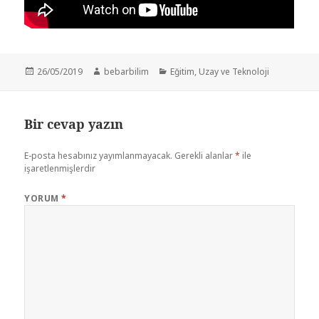
Yayın
Yazar
Kategoriler
26/05/2019
bebarbilim
Eğitim
,
Uzay ve Teknoloji
tarihi
Bir cevap yazın
E-posta hesabınız yayımlanmayacak.
Gerekli alanlar
*
ile
işaretlenmişlerdir
YORUM
*