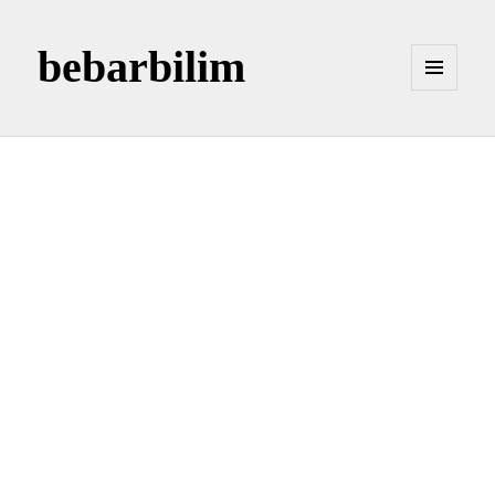
bebarbilim
MENÜ
VE
BILEŞENLER