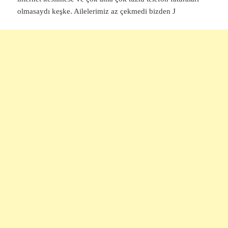
olmasaydı keşke. Ailelerimiz az çekmedi bizden J