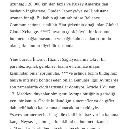
uzunluğu 28.000 km’den fazla ve Kuzey Amerika’dan
başlayıp İngiltereye, Oradan Japonya’ya ve Hindistana
uzanan bir ağ. Bu kablo ağının sahibi ise Reliance
Communications isimli bir Hint şirketinin ortağı olan Global
Cloud Xchange. ***Dünyanın çook büyük bir kısmının
internete bağlanmasından ve bağlı kalmasından sorumlu
olan şirket budur diyebiliriz aslında.
Yine burada İnternet Hizmet Sağlayıcılarına tekrar bir
parantez açmak gerekirse, bizim evlerimize ulaşan
kısmından onlar sorumlular. ***Ve aslında bizim bildiğimiz
haliyle interneti kontrol eden onlar. Bununla ilgili Avrupa’da
son zamanlarda ciddi tartışmalar dönüyor. Article 13’ü yani
13. Maddeyi duyanlar olmuştur. Avrupa birliğinin getirdiği
yeni bir kanun. Özetle kullandığınız meme’ler ya da gifler
dahi telif hakkı kapsamına alınacak bu maddeyle.
#saveyourinternet hashtag’i ile ciddi bir itiraz var bu kanuna
karşı. Neyse. İşte bu işlerin takibini de internet hizmeti
sağlayıcılar üzerinden gerçekleştirecek bu kanunu