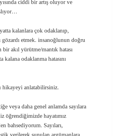
sında ciddi bir artış oluyor ve
şlıyor…
yatta kalanlara çok odaklanıp,
ını gözardı etmek. insanoğlunun doğru
 bir akıl yürütme/mantık hatası
tta kalana odaklanma hatasını
 hikayeyi anlatabilirsiniz.
tiğe veya daha genel anlamda sayılara
iz öğrendiğimizde hayatımız
den bahsediyorum. Sayıları,
tistik verilerek sunulan argümanlara