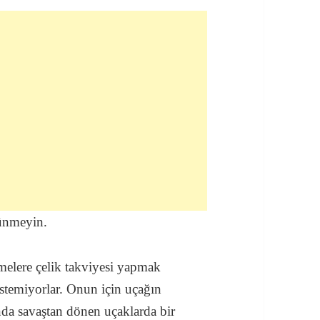
şünmeyin.
melere çelik takviyesi yapmak
istemiyorlar. Onun için uçağın
nda savaştan dönen uçaklarda bir