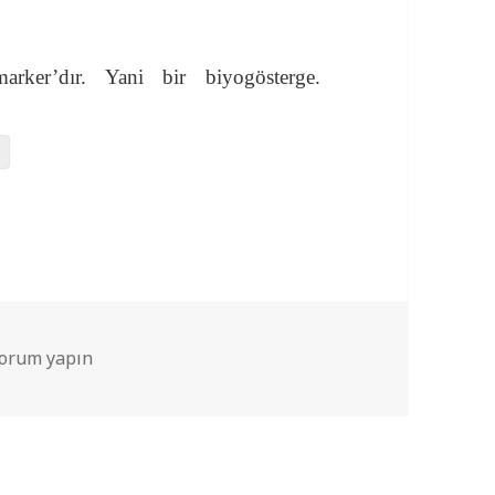
rker’dır. Yani bir biyogösterge.
’te Yaşam Mı Bulundu? için
yorum yapın