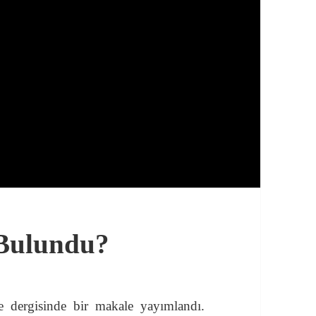
 Bulundu?
 dergisinde bir makale yayımlandı.