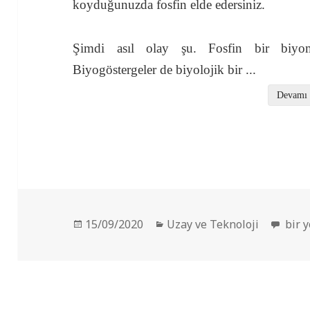
koyduğunuzda fosfin elde edersiniz.
Şimdi asıl olay şu. Fosfin bir biyoma
Biyogöstergeler de biyolojik bir
...
Devamı
Yayın
Kategoriler
Venüs
15/09/2020
Uzay ve Teknoloji
bir 
tarihi