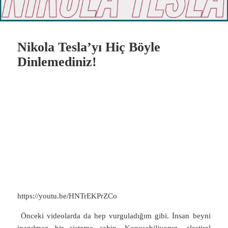
Nikola Tesla’yı Hiç Böyle
Dinlemediniz!
https://youtu.be/HNTrEKPrZCo
Önceki videolarda da hep vurguladığım gibi. İnsan beyni
inanılmaz bir sisteme sahip. Konuşabiliyoruz, eleştirel