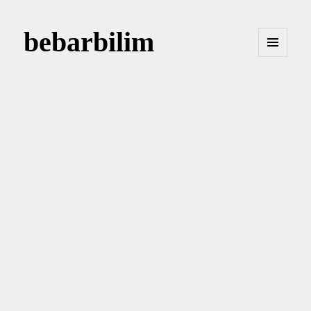
bebarbilim
MENÜ
VE
BILEŞENLER