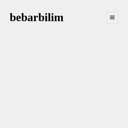
bebarbilim
MENÜ
VE
BILEŞENLER