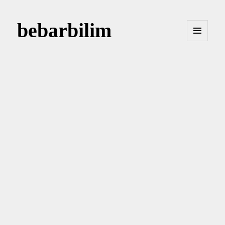
bebarbilim
MENÜ
VE
BILEŞENLER