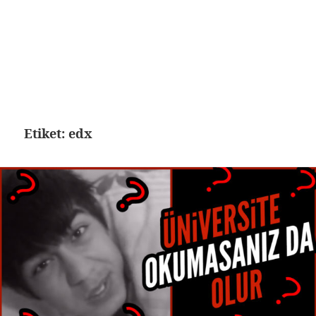
Etiket:
edx