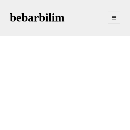
bebarbilim
MENÜ
VE
BILEŞENLER