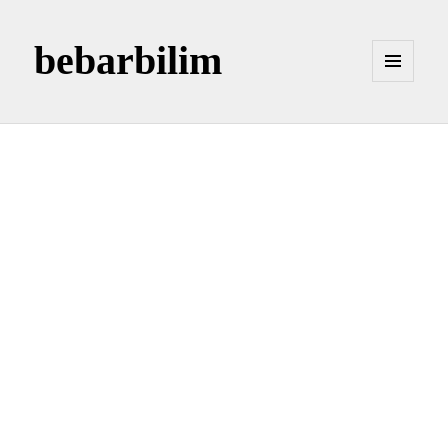
bebarbilim
MENÜ
VE
BILEŞENLER