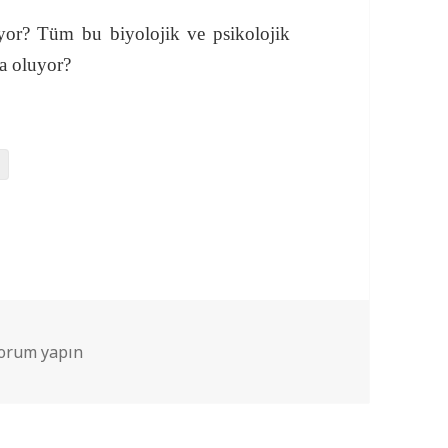
r? Tüm bu biyolojik ve psikolojik
da oluyor?
 Korkuyoruz? – Korkunun Bilimi. için
yorum yapın