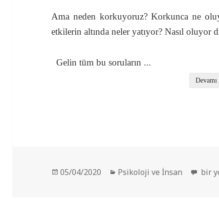
Ama neden korkuyoruz? Korkunca ne oluyo
etkilerin altında neler yatıyor? Nasıl oluyor 
Gelin tüm bu soruların
...
Devamı
Yayın
Kategoriler
Neden
05/04/2020
Psikoloji ve İnsan
bir 
tarihi