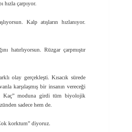
ı hızla çarpıyor.
ıyorsun. Kalp atışların hızlanıyor.
ğını hatırlıyorsun. Rüzgar çarpmıştır
klı olay gerçekleşti. Kısacık sürede
anla karşılaşmış bir insanın vereceği
a Kaç” moduna girdi tüm biyolojik
yüzünden sadece hem de.
Çok korktum” diyoruz.