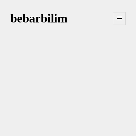
bebarbilim
MENÜ
VE
BILEŞENLER