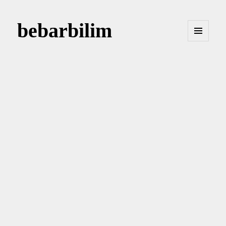
bebarbilim
MENÜ
VE
BILEŞENLER