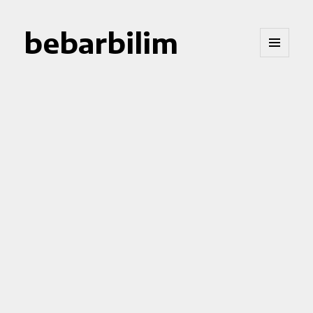
bebarbilim
MENÜ
VE
BILEŞENLER