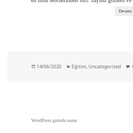
en ünlü teorilerinden biri. Sayısız gözlem v
Devamı
Yayın
Kategoriler
14/06/2020
Eğitim
,
Uncategorized
tarihi
WordPress gururla sunar