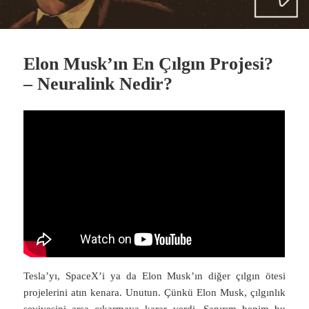
Elon Musk’ın En Çılgın Projesi?
– Neuralink Nedir?
Tesla’yı, SpaceX’i ya da Elon Musk’ın diğer çılgın ötesi
projelerini atın kenara. Unutun. Çünkü Elon Musk, çılgınlık
seviyesini arşa çıkarmaya karar verdi. Sanırım benim bu