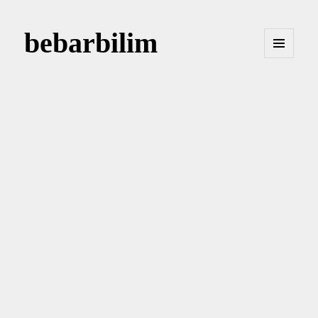
bebarbilim
MENÜ
VE
BILEŞENLER