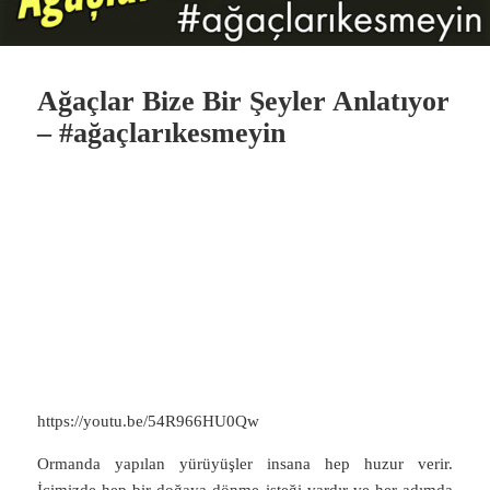
Ağaçlar Bize Bir Şeyler Anlatıyor
– #ağaçlarıkesmeyin
https://youtu.be/54R966HU0Qw
Ormanda yapılan yürüyüşler insana hep huzur verir.
İçimizde hep bir doğaya dönme isteği vardır ve her adımda