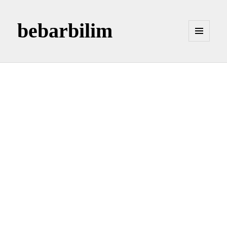
bebarbilim
MENÜ
VE
BILEŞENLER