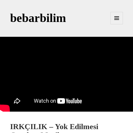
bebarbilim
MENÜ
VE
BILEŞENLER
IRKÇILIK – Yok Edilmesi