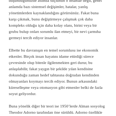
düşündüğünüzde aslında suçlunun o insanlar değil, genel
anlamda bazı sistemsel değişimler, hatalar, yanlış
yönetimlerden kaynaklandığını görürsünüz. Fakat buna
karşı çıkmak, bunu değiştirmeye çalışmak çok daha
kompleks olduğu için daha kolay olanı, birini veya bir
grubu bulup onları sorumlu ilan etmeyi, bir nevi çarmıha
germeyi tercih ediyor insanlar.
Elbette bu davranışın en temel sorumlusu ise ekonomik
etkenler. Birçok insan hayatını idame ettirdiği sürece
çevresinde olup bitenle ilgilenmekten geri durur, bu
anlaşılabilir, fakat yaygın bir şekilde yılan kendisine
dokunduğu zaman hedef tahtasına doğrudan kendinden
olmayanları koymayı tercih ediyor. Bunun arkasındaki
küreselleşme veya otomasyon gibi etmenler belki de fazla
soyut geliyordur.
Buna yönelik diğer bir teori ise 1950’lerde Alman sosyolog
Theodor Adorno tarafından öne sürüldü. Adorno özellikle