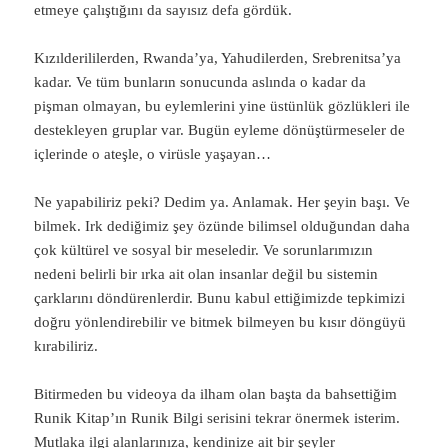
etmeye çalıştığını da sayısız defa gördük.
Kızılderililerden, Rwanda’ya, Yahudilerden, Srebrenitsa’ya
kadar. Ve tüm bunların sonucunda aslında o kadar da
pişman olmayan, bu eylemlerini yine üstünlük gözlükleri ile
destekleyen gruplar var. Bugün eyleme dönüştürmeseler de
içlerinde o ateşle, o virüsle yaşayan…
Ne yapabiliriz peki? Dedim ya. Anlamak. Her şeyin başı. Ve
bilmek. Irk dediğimiz şey özünde bilimsel olduğundan daha
çok kültürel ve sosyal bir meseledir. Ve sorunlarımızın
nedeni belirli bir ırka ait olan insanlar değil bu sistemin
çarklarını döndürenlerdir. Bunu kabul ettiğimizde tepkimizi
doğru yönlendirebilir ve bitmek bilmeyen bu kısır döngüyü
kırabiliriz.
Bitirmeden bu videoya da ilham olan başta da bahsettiğim
Runik Kitap’ın Runik Bilgi serisini tekrar önermek isterim.
Mutlaka ilgi alanlarınıza, kendinize ait bir şeyler