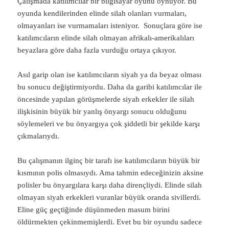
Çalışmada katılımcılar bir bilgisayar oyunu oynuyor. Bu
oyunda kendilerinden elinde silah olanları vurmaları,
olmayanları ise vurmamaları isteniyor. Sonuçlara göre ise
katılımcıların elinde silah olmayan afrikalı-amerikalıları
beyazlara göre daha fazla vurduğu ortaya çıkıyor.
Asıl garip olan ise katılımcıların siyah ya da beyaz olması
bu sonucu değiştirmiyordu. Daha da garibi katılımcılar ile
öncesinde yapılan görüşmelerde siyah erkekler ile silah
ilişkisinin büyük bir yanlış önyargı sonucu olduğunu
söylemeleri ve bu önyargıya çok şiddetli bir şekilde karşı
çıkmalarıydı.
Bu çalışmanın ilginç bir tarafı ise katılımcıların büyük bir
kısmının polis olmasıydı. Ama tahmin edeceğinizin aksine
polisler bu önyargılara karşı daha dirençliydi. Elinde silah
olmayan siyah erkekleri vuranlar büyük oranda sivillerdi.
Eline güç geçtiğinde düşünmeden masum birini
öldürmekten çekinmemişlerdi. Evet bu bir oyundu sadece