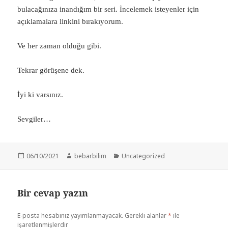
bulacağınıza inandığım bir seri. İncelemek isteyenler için
açıklamalara linkini bırakıyorum.
Ve her zaman olduğu gibi.
Tekrar görüşene dek.
İyi ki varsınız.
Sevgiler…
Yayın
Yazar
Kategoriler
06/10/2021
bebarbilim
Uncategorized
tarihi
Bir cevap yazın
E-posta hesabınız yayımlanmayacak.
Gerekli alanlar
*
ile
işaretlenmişlerdir