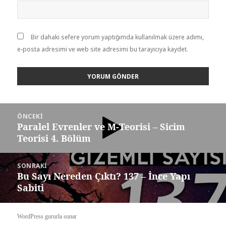
Bir dahaki sefere yorum yaptığımda kullanılmak üzere adımı,
e-posta adresimi ve web site adresimi bu tarayıcıya kaydet.
Yazı
ÖNCEKI
dolaşımı
Paralel Evrenler ve M-Teorisi – Sicim
Önceki
Teorisi 4. Bölüm
yazı:
SONRAKI
Bu Sayı Nereden Çıktı? 137 – İnce Yapı
Sonraki
Sabiti
yazı:
WordPress gururla sunar