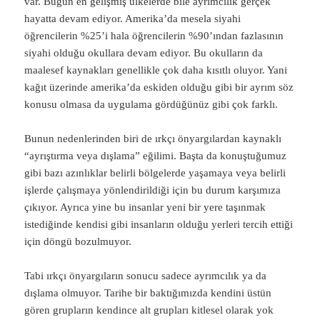
var. Bugün en gelişmiş ülkelerde bile ayrımcılık gerçek
hayatta devam ediyor. Amerika’da mesela siyahi
öğrencilerin %25’i hala öğrencilerin %90’ından fazlasının
siyahi olduğu okullara devam ediyor. Bu okulların da
maalesef kaynakları genellikle çok daha kısıtlı oluyor. Yani
kağıt üzerinde amerika’da eskiden olduğu gibi bir ayrım söz
konusu olmasa da uygulama gördüğünüz gibi çok farklı.
Bunun nedenlerinden biri de ırkçı önyargılardan kaynaklı
“ayrıştırma veya dışlama” eğilimi. Başta da konuştuğumuz
gibi bazı azınlıklar belirli bölgelerde yaşamaya veya belirli
işlerde çalışmaya yönlendirildiği için bu durum karşımıza
çıkıyor. Ayrıca yine bu insanlar yeni bir yere taşınmak
istediğinde kendisi gibi insanların olduğu yerleri tercih ettiği
için döngü bozulmuyor.
Tabi ırkçı önyargıların sonucu sadece ayrımcılık ya da
dışlama olmuyor. Tarihe bir baktığımızda kendini üstün
gören grupların kendince alt grupları kitlesel olarak yok