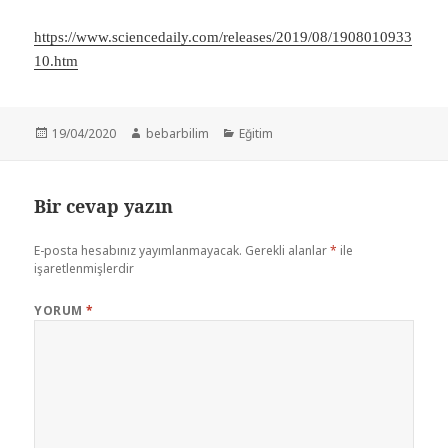
https://www.sciencedaily.com/releases/2019/08/1908010933
10.htm
Yayın
Yazar
Kategoriler
19/04/2020
bebarbilim
Eğitim
tarihi
Bir cevap yazın
E-posta hesabınız yayımlanmayacak.
Gerekli alanlar
*
ile
işaretlenmişlerdir
YORUM
*