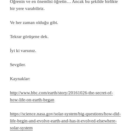
Öğrenin ve en önemlisi öğretin… Ancak bu şekilde birlikte
bir yere varabiliriz.
Ve her zaman olduğu gibi.
Tekrar görüşene dek.
İyi ki varsınız.
Sevgiler.
Kaynaklar:
http://www.bbc.com/earth/story/20161026-the-secret-of-
how-life-on-earth-began
https://science.nasa.gov/solar-system/big-questions/how-did-
life-begin-and-evolve-earth-and-has-it-evolved-elsewhere-
solar-system