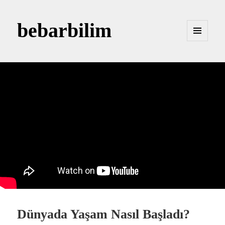
bebarbilim
MENÜ
VE
BILEŞENLER
Dünyada Yaşam Nasıl Başladı?