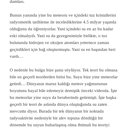
damlası.
Bunun yanında yine bu meteoru ve içindeki tuz kristallerini
radyometrik tarihleme ile incelediklerine 4.5 milyar yaşında
olduğunu da öğreniyorlar. Yani içindeki su en az bu kadar
eski olmalıydı. Yani su da gezegenimizle birlikte, o toz
bulutunda hidrojen ve oksijen atomları yeterince zaman
geçirdikleri için bağ oluşturmuştu. Yani su en başından beri
vardı…
O nedenle bu bulgu bize şunu söylüyor. Tek teori bu olmasa
bile en geçerli teorilerden birisi bu. Suyu bize yine meteorlar
getirdi… Dünyanın maruz kaldığı meteor yağmurunun
boyutunu hayal bile edemeyiz demiştik önceki videoda. İşte
bu meteorlar yine suyu da beraberinde getirmişti. İşte başka
geçerli bir teori de aslında dünya oluştuğunda su zaten
mevcuttu diyor. Burada bir tek dünyanın bir noktada
radyoaktivite nedeniyle bir alev topuna döndüğü bir
dönemde bu suyun buharlaşmış olma ihtimali bu teoriyi