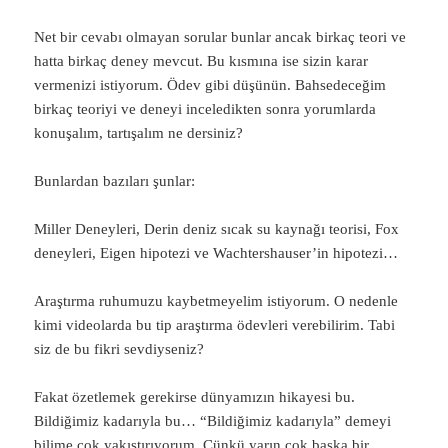
Net bir cevabı olmayan sorular bunlar ancak birkaç teori ve
hatta birkaç deney mevcut. Bu kısmına ise sizin karar
vermenizi istiyorum. Ödev gibi düşünün. Bahsedeceğim
birkaç teoriyi ve deneyi inceledikten sonra yorumlarda
konuşalım, tartışalım ne dersiniz?
Bunlardan bazıları şunlar:
Miller Deneyleri, Derin deniz sıcak su kaynağı teorisi, Fox
deneyleri, Eigen hipotezi ve Wachtershauser’in hipotezi…
Araştırma ruhumuzu kaybetmeyelim istiyorum. O nedenle
kimi videolarda bu tip araştırma ödevleri verebilirim. Tabi
siz de bu fikri sevdiyseniz?
Fakat özetlemek gerekirse dünyamızın hikayesi bu.
Bildiğimiz kadarıyla bu… “Bildiğimiz kadarıyla” demeyi
bilime çok yakıştırıyorum. Çünkü yarın çok başka bir