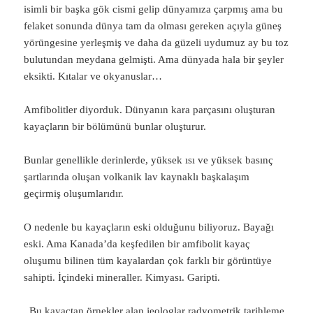
isimli bir başka gök cismi gelip dünyamıza çarpmış ama bu
felaket sonunda dünya tam da olması gereken açıyla güneş
yörüngesine yerleşmiş ve daha da güzeli uydumuz ay bu toz
bulutundan meydana gelmişti. Ama dünyada hala bir şeyler
eksikti. Kıtalar ve okyanuslar…
Amfibolitler diyorduk. Dünyanın kara parçasını oluşturan
kayaçların bir bölümünü bunlar oluşturur.
Bunlar genellikle derinlerde, yüksek ısı ve yüksek basınç
şartlarında oluşan volkanik lav kaynaklı başkalaşım
geçirmiş oluşumlarıdır.
O nedenle bu kayaçların eski olduğunu biliyoruz. Bayağı
eski. Ama Kanada’da keşfedilen bir amfibolit kayaç
oluşumu bilinen tüm kayalardan çok farklı bir görüntüye
sahipti. İçindeki mineraller. Kimyası. Garipti.
Bu kayaçtan örnekler alan jeologlar radyometrik tarihleme