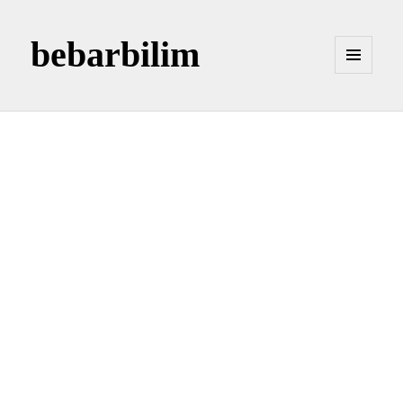
bebarbilim
MENÜ
VE
BILEŞENLER