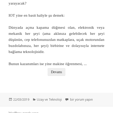
yarayacak?
IOT yine en basit haliyle şu demek:
Dünyada açma kapama düğmesi olan, elektronik veya
mekanik her şeyi (ama aklınıza gelebilecek her şeyi
düşünün, cep telefonunuzdan matkaplara, uçak motorundan
buzdolabınıza, her şeyi) birbirine ve dolayısıyla internete
bağlama teknolojisidir.
Bunun kazanımları ise yine makine öğrenmesi,
...
Devamı
Yayın
Kategoriler
Nesnelerin İnterneti (IOT) Nedi
22/03/2019
Uzay ve Teknoloji
bir yorum yapın
tarihi