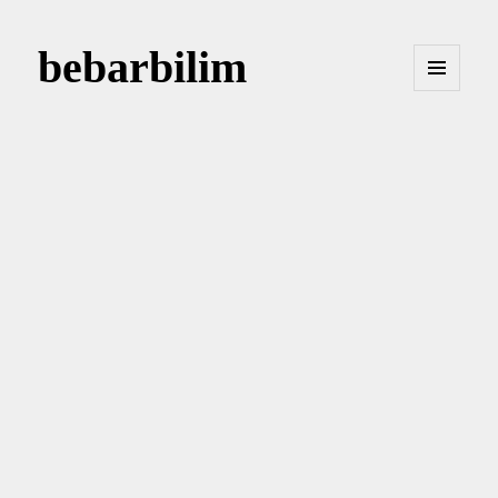
bebarbilim
MENÜ
VE
BILEŞENLER